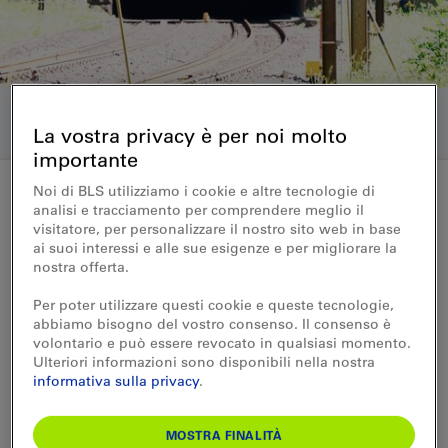
La vostra privacy è per noi molto
importante
Noi di BLS utilizziamo i cookie e altre tecnologie di
analisi e tracciamento per comprendere meglio il
Medienmitteilung 22.05.2017
visitatore, per personalizzare il nostro sito web in base
ai suoi interessi e alle sue esigenze e per migliorare la
BLS erneuert Fahrbahn im
nostra offerta.
Lötschberg-Scheiteltunnel
Per poter utilizzare questi cookie e queste tecnologie,
abbiamo bisogno del vostro consenso. Il consenso è
volontario e può essere revocato in qualsiasi momento.
Die Gleise des 14,6 Kilometer langen
Ulteriori informazioni sono disponibili nella nostra
informativa sulla privacy
.
Lötschbergtunnels auf der Bergstrecke
zwischen Kandersteg und Goppenstein sind
über 40 Jahre alt. Die BLS ersetzt sie durch
MOSTRA FINALITÀ