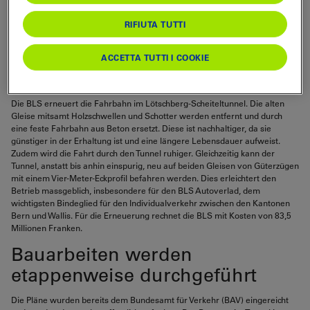
eine moderne Fahrbahn. Diese ist günstiger
in der Erhaltung und komfortabler für die
RIFIUTA TUTTI
Fahrgäste. Die Pläne für die notwendige
Erneuerung werden demnächst öffentlich
ACCETTA TUTTI I COOKIE
aufgelegt.
Die BLS erneuert die Fahrbahn im Lötschberg-Scheiteltunnel. Die alten
Gleise mitsamt Holzschwellen und Schotter werden entfernt und durch
eine feste Fahrbahn aus Beton ersetzt. Diese ist nachhaltiger, da sie
günstiger in der Erhaltung ist und eine längere Lebensdauer aufweist.
Zudem wird die Fahrt durch den Tunnel ruhiger. Gleichzeitig kann der
Tunnel, anstatt bis anhin einspurig, neu auf beiden Gleisen von Güterzügen
mit einem Vier-Meter-Eckprofil befahren werden. Dies erleichtert den
Betrieb massgeblich, insbesondere für den BLS Autoverlad, dem
wichtigsten Bindeglied für den Individualverkehr zwischen den Kantonen
Bern und Wallis. Für die Erneuerung rechnet die BLS mit Kosten von 83,5
Millionen Franken.
Bauarbeiten werden
etappenweise durchgeführt
Die Pläne wurden bereits dem Bundesamt für Verkehr (BAV) eingereicht