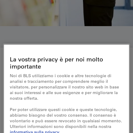
La vostra privacy è per noi molto
importante
Medienmitteilung 20.12.2016
Noi di BLS utilizziamo i cookie e altre tecnologie di
Die BLS und Frutigen
analisi e tracciamento per comprendere meglio il
visitatore, per personalizzare il nostro sito web in base
Tourismus eröffnen zentrales
ai suoi interessi e alle sue esigenze e per migliorare la
nostra offerta.
Tourismus- und
Per poter utilizzare questi cookie e queste tecnologie,
Beratungszentrum
abbiamo bisogno del vostro consenso. Il consenso è
volontario e può essere revocato in qualsiasi momento.
Ulteriori informazioni sono disponibili nella nostra
Das BLS Reisezentrum und Frutigen
informativa sulla privacy
.