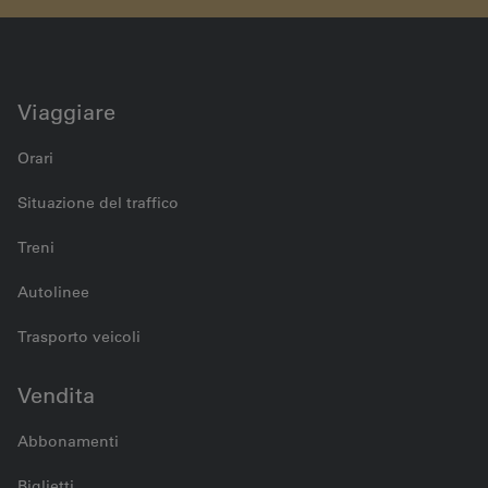
Medienmitteilung vom 20.12.2016
Viaggiare
Orari
Situazione del traffico
Treni
Autolinee
Trasporto veicoli
Vendita
Abbonamenti
Biglietti