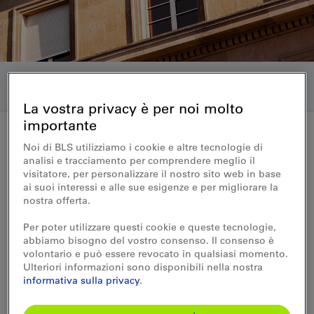
La vostra privacy è per noi molto
importante
Noi di BLS utilizziamo i cookie e altre tecnologie di
Medienmitteilung 09.11.2015
analisi e tracciamento per comprendere meglio il
visitatore, per personalizzare il nostro sito web in base
Fahrplan 2016 im Kanton
ai suoi interessi e alle sue esigenze e per migliorare la
nostra offerta.
Neuenburg – Neue Verbindung
Per poter utilizzare questi cookie e queste tecnologie,
im Halbstundentakt
abbiamo bisogno del vostro consenso. Il consenso è
volontario e può essere revocato in qualsiasi momento.
Ulteriori informazioni sono disponibili nella nostra
Ab dem 13. Dezember 2015 werden die
informativa sulla privacy
.
Züge auf der Strecke Neuenburg – La
Chaux-de-Fonds – Le Locle im