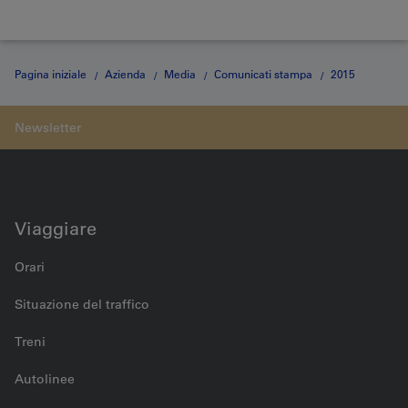
Pagina iniziale
Azienda
Media
Comunicati stampa
2015
Medienmitteilung vom 09.11.2015
Viaggiare
Orari
Situazione del traffico
Treni
Autolinee