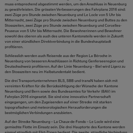
muss entsprechend abgestimmt werden, um den Anschluss in Neuenburg
zu gewährleisten. Die grössten Verbesserungen des Fahrplans 2016 sind:
zwei Züge pro Stunde zwischen Neuenburg und Le Locle von 5 Uhr bis
Mitternacht, zwei Züge pro Stunde zwischen Neuenburg und Buttes zu den
Stosszeiten, zwei Züge pro Stunde zwischen Neuenburg und Corcelles-
Peuseux von 5 Uhr bis Mitternacht. Die Bewohnerinnen und Bewohner
sowohl des oberen als auch des unteren Kantonsteils werden in Zukunft
von einer stündlichen Direktverbindung in die Bundeshauptstadt
profitieren.
Schliesslich werden auch Reisende aus der Region La Béroche in
Neuenburg von besseren Anschlüssen in Richtung Genferseeregion und
Deutschschweiz profitieren. Auf der Linie Neuenburg – Biel wird Ligerz zu
den Stosszeiten neu im Halbstundentakt bedient.
Die drei Transportunternehmen BLS, SBB und transN haben sich mit
vereinten Kräften für die Berücksichtigung der Wünsche der Kantone
Neuenburg und Bern sowie des Bundesamtes für Verkehr (BAV) im
Fahrplan 2016 eingesetzt. Sie sind eine innovative Partnerschaft
eingegangen, um den Zugeisenden auf einer Strecke mit starken
topografischen und meteorologischen Herausforderungen die
bestmöglichen Verbindungen anzubieten.
Auf der Strecke Neuenburg – La Chaux-de-Fonds – Le Locle wird eine
gemischte Flotte im Einsatz sein. Die drei Hauptorte des Kantons werden
einmal stündlich mit Flirt-Zügen bedient. Die zweite, stündliche Verbindung