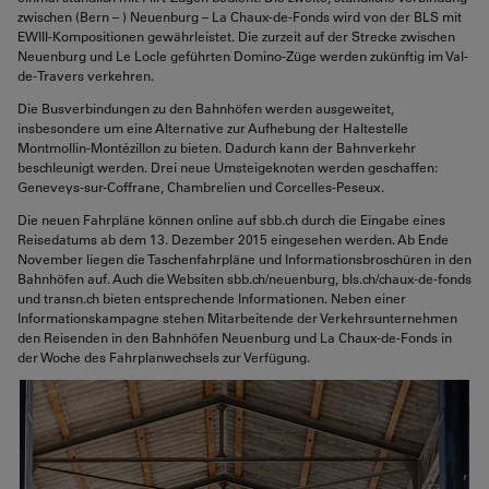
zwischen (Bern – ) Neuenburg – La Chaux-de-Fonds wird von der BLS mit
EWIII-Kompositionen gewährleistet. Die zurzeit auf der Strecke zwischen
Neuenburg und Le Locle geführten Domino-Züge werden zukünftig im Val-
de-Travers verkehren.
Die Busverbindungen zu den Bahnhöfen werden ausgeweitet,
insbesondere um eine Alternative zur Aufhebung der Haltestelle
Montmollin-Montézillon zu bieten. Dadurch kann der Bahnverkehr
beschleunigt werden. Drei neue Umsteigeknoten werden geschaffen:
Geneveys-sur-Coffrane, Chambrelien und Corcelles-Peseux.
Die neuen Fahrpläne können online auf sbb.ch durch die Eingabe eines
Reisedatums ab dem 13. Dezember 2015 eingesehen werden. Ab Ende
November liegen die Taschenfahrpläne und Informationsbroschüren in den
Bahnhöfen auf. Auch die Websiten sbb.ch/neuenburg, bls.ch/chaux-de-fonds
und transn.ch bieten entsprechende Informationen. Neben einer
Informationskampagne stehen Mitarbeitende der Verkehrsunternehmen
den Reisenden in den Bahnhöfen Neuenburg und La Chaux-de-Fonds in
der Woche des Fahrplanwechsels zur Verfügung.