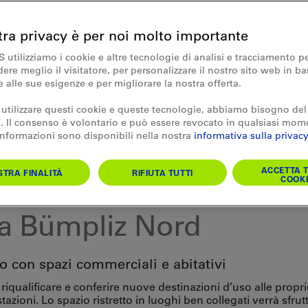
tra privacy è per noi molto importante
S utilizziamo i cookie e altre tecnologie di analisi e tracciamento p
re meglio il visitatore, per personalizzare il nostro sito web in ba
e alle sue esigenze e per migliorare la nostra offerta.
 utilizzare questi cookie e queste tecnologie, abbiamo bisogno del
 Il consenso è volontario e può essere revocato in qualsiasi mom
 informazioni sono disponibili nella nostra
informativa sulla privacy
ACCETTA T
TRA FINALITÀ
RIFIUTA TUTTI
COOKI
a Bümpliz Nord
 con spazi commerciali e abitativi
riqualificare e conferire nuove destinazioni d’uso alle propri
stazioni. Lo spazio ristretto in luoghi ben collegati verrà sfrut