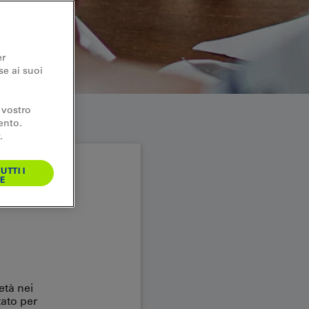
er
se ai suoi
 vostro
ento.
.
UTTI I
E
età nei
tato per