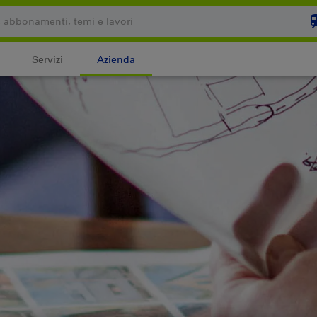
Servizi
Azienda
Il carrello è vuoto
C
Login