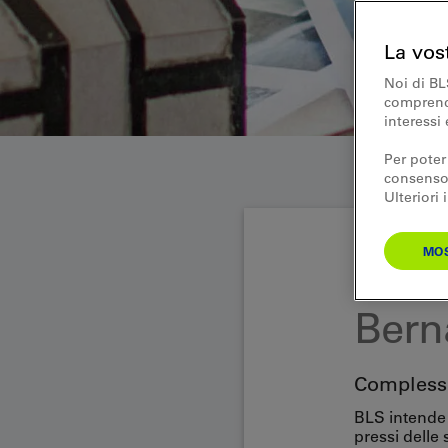
La vos
Noi di BL
comprende
interessi 
Per poter
consenso.
Ulteriori
MOS
Area di sviluppo
Bern
Complesso
BLS intende 
pressi delle 