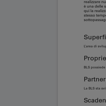
realizzare nu
è una delle 
qui la realiz
stesso tempo,
sottopassagg
Superf
L’area di svil
Proprie
BLS possiede 
Partner
La BLS sta svi
Scaden