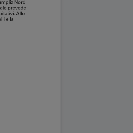
 Bümpliz Nord
quale prevede
tativi. Allo
li e la