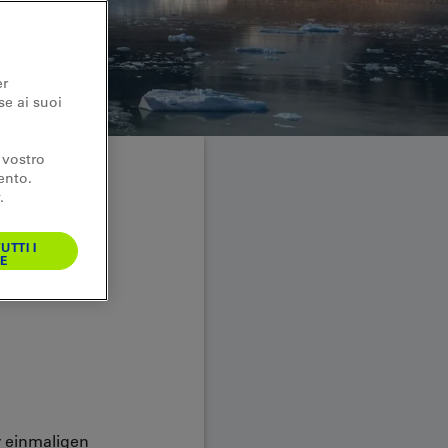
er
se ai suoi
 vostro
ento.
.
-
UTTI I
E
r einmaligen