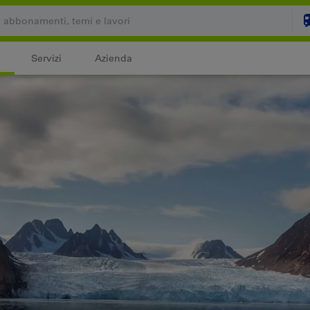
Servizi
Azienda
Il carrello è vuoto
C
Login