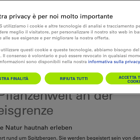
tra privacy è per noi molto importante
S utilizziamo i cookie e altre tecnologie di analisi e tracciamento p
re meglio il visitatore, per personalizzare il nostro sito web in ba
e alle sue esigenze e per migliorare la nostra offerta.
 utilizzare questi cookie e queste tecnologie, abbiamo bisogno del
 Il consenso è volontario e può essere revocato in qualsiasi mom
 informazioni sono disponibili nella nostra
informativa sulla privacy
sreisen weltweit
ition Spitzbergen - Tier
ACCETTA T
TRA FINALITÀ
RIFIUTA TUTTI
COOKI
Pflanzenwelt an der
eisgrenze
e Natur hautnah erleben
hrt rund um Spitzbergen. Sie werden begeistert sein von de