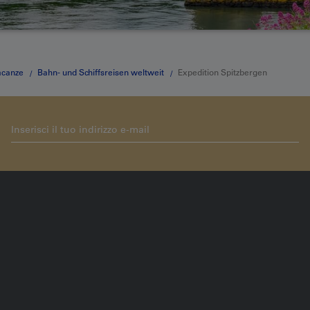
acanze
Bahn- und Schiffsreisen weltweit
Expedition Spitzbergen