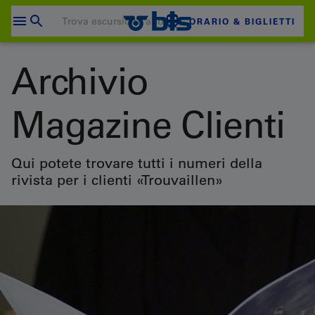
Salta
al
ORARIO & BIGLIETTI
contenuto
Il carrello è vuoto
Archivio
CARRELLO
Magazine Clienti
Login
Qui potete trovare tutti i numeri della
rivista per i clienti «Trouvaillen»