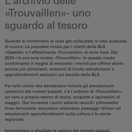
L'archivio delle
«Trouvaillen»- uno
sguardo al tesoro
Quando si combinano le cose già collaudate si crea qualcosa
di nuovo: La popolare rivista per i clienti della BLS
«Gazette» e l'affascinante «Trouvaillen» si sono fuse. Dal
2024 c'è una sola rivista: «Trouvaillen». In questo modo
combiniamo il meglio di entrambi i mondi per offrirvi storie
ancora più stimolanti, relazioni di fondo emozionanti e
approfondimenti esclusivi sul mondo della BLS.
Per tutti coloro che desiderano rivivere gli emozionanti
contenuti dei numeri passati, c'è l'archivio di «Trouvaillen»,
un vero e proprio tesoro di storie, scoperte e ispirazioni di
viaggio. Qui troverete i punti salienti raccolti: pittoresche
linee ferroviarie, escursioni attraverso paesaggi idilliaci ed
emozionanti approfondimenti sulla cultura e la storia
regionale.
Immergetevi e sfogliate le pagine dei numeri passati,