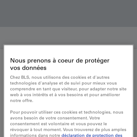
Nous prenons à coeur de protéger
vos données
Aide et contact
Chez BLS, nous utilisons des cookies et d'autres
Demande de remboursement
technologies d'analyse et de suivi pour mieux vous
comprendre en tant que visiteur, pour adapter notre site
de billets achetés en ligne/avec
web à vos intérêts et à vos besoins et pour améliorer
notre offre.
l’application
Pour pouvoir utiliser ces cookies et technologies, nous
avons besoin de votre consentement. Votre
Ce formulaire vous permet de faire une
consentement est volontaire et vous pouvez le
demande de remboursement pour des
révoquer à tout moment. Vous trouverez de plus amples
titres de transport achetés en ligne ou sur
informations dans notre
déclaration de protection des