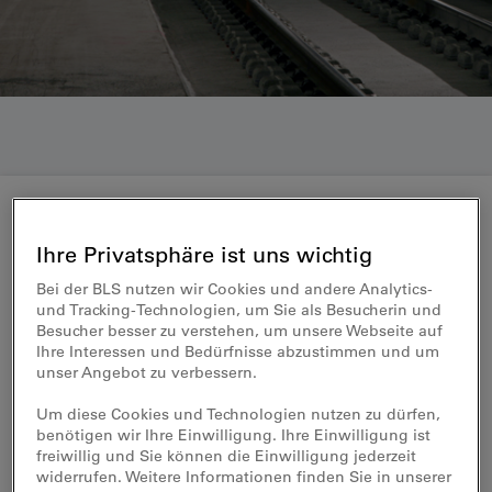
Medienmitteilung 21.02.2018
Ihre Privatsphäre ist uns wichtig
Bei der BLS nutzen wir Cookies und andere Analytics-
2017 war Rekordjahr im
und Tracking-Technologien, um Sie als Besucherin und
Güterverkehr am Lötschberg
Besucher besser zu verstehen, um unsere Webseite auf
Ihre Interessen und Bedürfnisse abzustimmen und um
unser Angebot zu verbessern.
2017 wurden über die Lötschbergachse
Um diese Cookies und Technologien nutzen zu dürfen,
über 35 Millionen Bruttotonnen Güter per
benötigen wir Ihre Einwilligung. Ihre Einwilligung ist
Bahn transportiert. Dieser Allzeit-
freiwillig und Sie können die Einwilligung jederzeit
Lastenrekord unterstreicht die Wichtigkeit
widerrufen. Weitere Informationen finden Sie in unserer