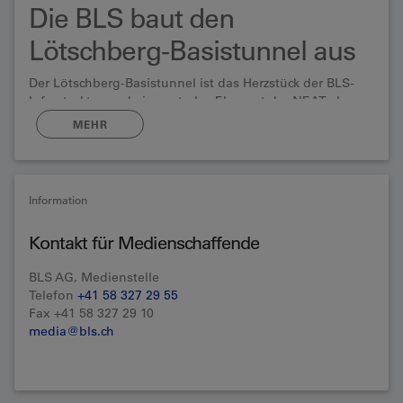
Die BLS baut den
Lötschberg-Basistunnel aus
Der Lötschberg-Basistunnel ist das Herzstück der BLS-
Infrastruktur und ein zentrales Element der NEAT, der
Neuen Eisenbahn-Alpentransversale. Der Lötschberg-
MEHR
Basistunnel ist aber auch ein Nadelöhr: Zwei Drittel des
Tunnels sind nur über eine Eisenbahnröhre befahrbar.
Die BLS hat Anfang 2024 grünes Licht erhalten, den
Tunnel vollständig auf zwei Röhren auszubauen. Damit
Information
wird das Bauwerk endlich vollendet.
Kontakt für Medienschaffende
BLS AG, Medienstelle
Telefon
+41 58 327 29 55
Fax +41 58 327 29 10
media@bls.ch