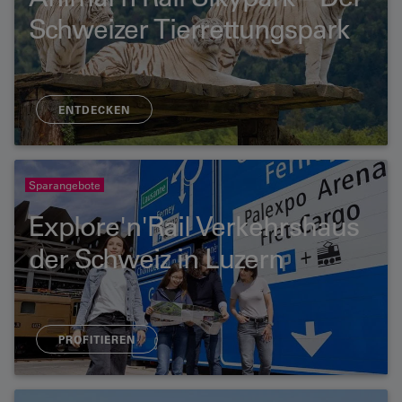
Schweizer Tierrettungspark
ENTDECKEN
Sparangebote
Explore'n'Rail Verkehrshaus
der Schweiz in Luzern
PROFITIEREN