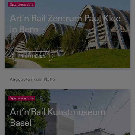
Sparangebote
Art'n'Rail Zentrum Paul Klee
in Bern
PROFITIEREN
Angebote in der Nähe
Sparangebote
Art’n’Rail Kunstmuseum
Basel