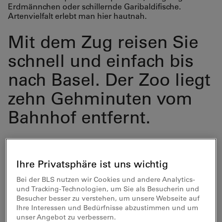
Erdmännchen oder schillernde Garibaldifische.
Artenvielfalt erlebt man hier hautnah.
Mit dem Zug reisen Sie
schnell und einfach bis
nach Basel. Der Zoo liegt
zehn Gehminuten vom
Bahnhof entfernt.
Ihre Privatsphäre ist uns wichtig
Bei der BLS nutzen wir Cookies und andere Analytics-
und Tracking-Technologien, um Sie als Besucherin und
10% Rabatt auf den Eintritt
Besucher besser zu verstehen, um unsere Webseite auf
Ihre Interessen und Bedürfnisse abzustimmen und um
unser Angebot zu verbessern.