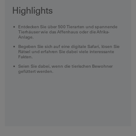
Highlights
Entdecken Sie über 500 Tierarten und spannende
Tierhäuser wie das Affenhaus oder die Afrika-
Anlage.
Begeben Sie sich auf eine digitale Safari, lösen Sie
Rätsel und erfahren Sie dabei viele interessante
Fakten.
Seien Sie dabei, wenn die tierischen Bewohner
gefüttert werden.