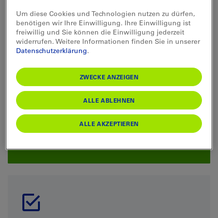
Profitieren Sie vom 1. August bis zum 30. September
beim gleichzeitigen Kauf der An- und Rückreise mit
Um diese Cookies und Technologien nutzen zu dürfen,
dem ÖV von folgendem Rabatt:
benötigen wir Ihre Einwilligung. Ihre Einwilligung ist
10% Rabatt auf den Eintritt in den Zoo Basel
freiwillig und Sie können die Einwilligung jederzeit
widerrufen. Weitere Informationen finden Sie in unserer
Datenschutzerklärung
.
ZWECKE ANZEIGEN
ALLE ABLEHNEN
ALLE AKZEPTIEREN
KAUFEN & SPAREN