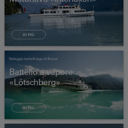
DI PIÙ
Noleggio battelli lago di Brienz
Battello a vapore
«Lötschberg»
DI PIÙ