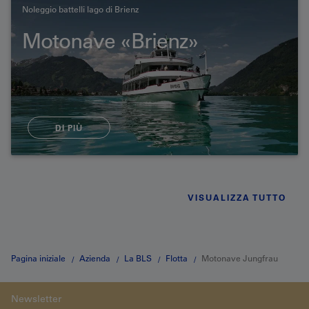
Noleggio battelli lago di Brienz
Motonave «Brienz»
DI PIÙ
VISUALIZZA TUTTO
Pagina iniziale
Azienda
La BLS
Flotta
Motonave Jungfrau