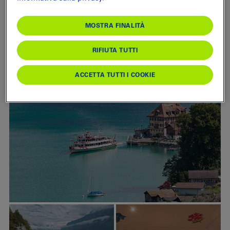
Posti per banchetto
Pasti
161
MOSTRA FINALITÀ
Posti per la ristorazione
Aperitivo / snack
165
RIFIUTA TUTTI
ACCETTA TUTTI I COOKIE