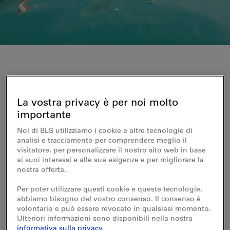
Noleggio battelli lago di Brienz
Motonave «Jungfrau»
La vostra privacy è per noi molto
importante
La motonave «Jungfrau» è il nostro
Noi di BLS utilizziamo i cookie e altre tecnologie di
analisi e tracciamento per comprendere meglio il
«battello svizzero»
visitatore, per personalizzare il nostro sito web in base
Il look etnico con la stella alpina e la genziana
ai suoi interessi e alle sue esigenze e per migliorare la
conferisce alla motonave un carattere unico. Il battello,
nostra offerta.
con i suoi tre saloni, si addice alla perfezione a
banchetti e grandi eventi di famiglia.
Per poter utilizzare questi cookie e queste tecnologie,
abbiamo bisogno del vostro consenso. Il consenso è
volontario e può essere revocato in qualsiasi momento.
Ulteriori informazioni sono disponibili nella nostra
informativa sulla privacy
.
Capienza
700