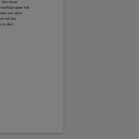
r das neue
Arbeitsgruppe hat
lshow vor dem
nd mit der
n zu den