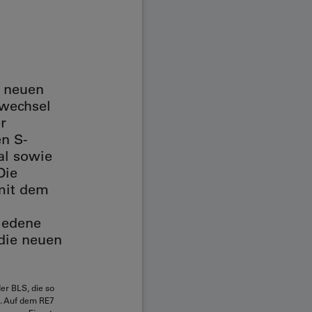
n neuen
wechsel
r
n S-
al sowie
Die
mit dem
iedene
 die neuen
r BLS, die so
g. Auf dem RE7