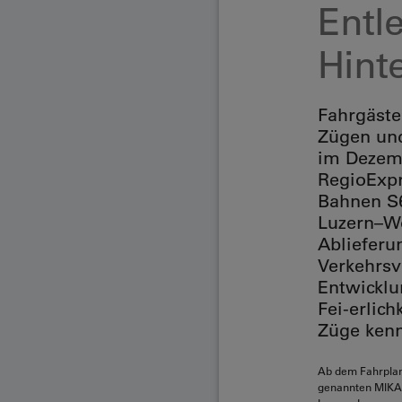
Entl
Hint
Fahrgäste
Zügen un
im Dezem
RegioExpr
Bahnen S
Luzern–Wo
Ablieferu
Verkehrsv
Entwickl
Fei-erlic
Züge kenn
Ab dem Fahrplan
genannten MIKA-