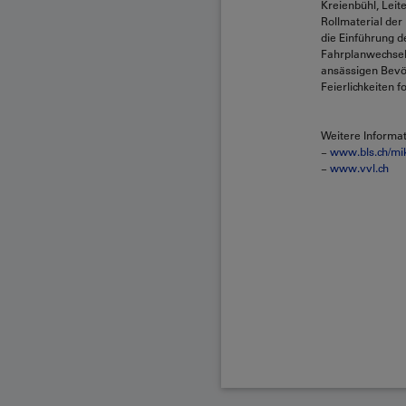
Kreienbühl, Lei
Rollmaterial der
die Einführung d
Fahrplanwechsel 
ansässigen Bevöl
Feierlichkeiten f
Weitere Informa
−
www.bls.ch/m
−
www.vvl.ch