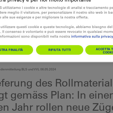
S utilizziamo i cookie e altre tecnologie di analisi e tracciamento p
re meglio il visitatore, per personalizzare il nostro sito web in ba
e alle sue esigenze e per migliorare la nostra offerta.
 utilizzare questi cookie e queste tecnologie, abbiamo bisogno del
 Il consenso è volontario e può essere revocato in qualsiasi mom
 informazioni sono disponibili nella nostra
informativa sulla privacy
ACCETTA T
TRA FINALITÀ
RIFIUTA TUTTI
COOKI
ienmitteilung BLS und VVL 06.05.2024
eferung des Rollmaterial
lgt gemäss Plan: In ein
en Jahr rollen neue Züg