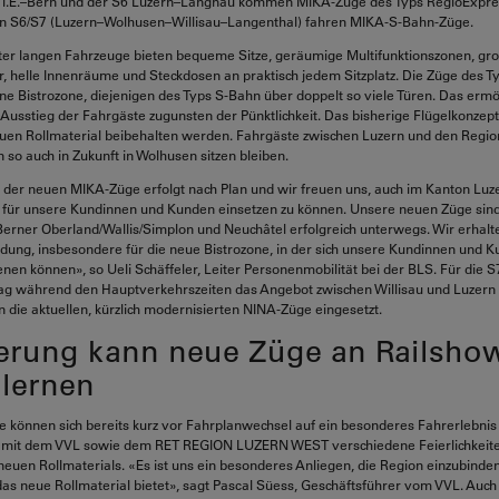
i.E.–Bern und der S6 Luzern–Langnau kommen MIKA-Züge des Typs RegioExpres
n S6/S7 (Luzern–Wolhusen–Willisau–Langenthal) fahren MIKA-S-Bahn-Züge.
ter langen Fahrzeuge bieten bequeme Sitze, geräumige Multifunktionszonen, gr
 helle Innenräume und Steckdosen an praktisch jedem Sitzplatz. Die Züge des 
ne Bistrozone, diejenigen des Typs S-Bahn über doppelt so viele Türen. Das ermö
 Ausstieg der Fahrgäste zugunsten der Pünktlichkeit. Das bisherige Flügelkonzep
uen Rollmaterial beibehalten werden. Fahrgäste zwischen Luzern und den Regio
 so auch in Zukunft in Wolhusen sitzen bleiben.
 der neuen MIKA-Züge erfolgt nach Plan und wir freuen uns, auch im Kanton Luz
 für unsere Kundinnen und Kunden einsetzen zu können. Unsere neuen Züge sind 
erner Oberland/Wallis/Simplon und Neuchâtel erfolgreich unterwegs. Wir erhal
dung, insbesondere für die neue Bistrozone, in der sich unsere Kundinnen und K
nen können», so Ueli Schäffeler, Leiter Personenmobilität bei der BLS. Für die S
ag während den Hauptverkehrszeiten das Angebot zwischen Willisau und Luzern 
 die aktuellen, kürzlich modernisierten NINA-Züge eingesetzt.
erung kann neue Züge an Railsho
lernen
e können sich bereits kurz vor Fahrplanwechsel auf ein besonderes Fahrerlebnis
mit dem VVL sowie dem RET REGION LUZERN WEST verschiedene Feierlichkeite
euen Rollmaterials. «Es ist uns ein besonderes Anliegen, die Region einzubinden
as neue Rollmaterial bietet», sagt Pascal Süess, Geschäftsführer vom VVL. Auch