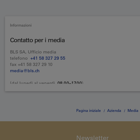
Informazioni
Contatto per i media
BLS SA, Ufficio media
telefono
+41 58 327 29 55
fax +41 58 327 29 10
media@bls.ch
(dal lunedì al venerdì,
08.00–17.00
)
Pagina iniziale
Azienda
Media
neue Züge ins Entlebuch und Luzern
Newsletter