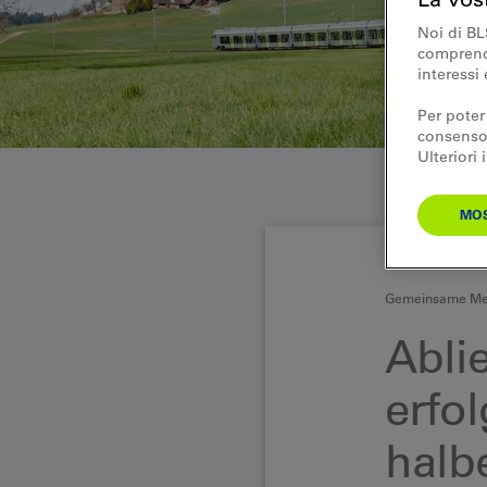
Noi di BL
comprende
interessi 
Per poter
consenso.
Ulteriori
MOS
Gemeinsame Med
Abli
erfo
halb