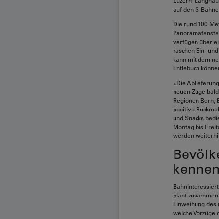
Luzern–Langnau 
auf den S-Bahne
Die rund 100 Me
Panoramafenster,
verfügen über ei
raschen Ein- und
kann mit dem ne
Entlebuch können
«Die Ablieferung
neuen Züge bald
Regionen Bern, B
positive Rückmel
und Snacks bedie
Montag bis Freit
werden weiterhin
Bevölk
kennen
Bahninteressiert
plant zusammen 
Einweihung des n
welche Vorzüge d