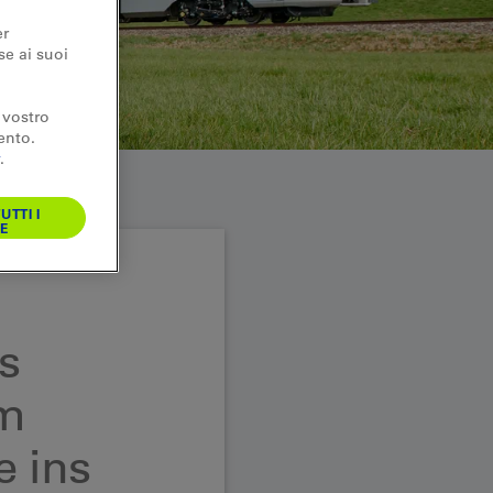
er
se ai suoi
 vostro
ento.
.
UTTI I
E
s
em
e ins