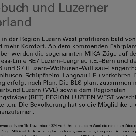
ebuch und Luzerner
erland
 in der Region Luzern West profitieren bald vo
d mehr Komfort. Ab dem kommenden Fahrplan
ber werden die sogenannten MIKA-Züge auf de
ess-Linie RE7 Luzern–Langnau i.E.–Bern und de
6 und S7 (Luzern–Wolhusen–Willisau–Langenth
lhusen–Schüpfheim–Langnau i.E.) verkehren. 
ng erfolgt nach Plan. Die BLS plant zusammen 
erbund Luzern (VVL) sowie dem Regionalen
ungsträger (RET) REGION LUZERN WEST versch
hkeiten. Die Bevölkerung hat so die Möglichkeit,
enzulernen.
wechsel vom 15. Dezember 2024 verkehren in Luzern West die neuesten Züge de
Züge. MIKA ist die Abkürzung für moderner, innovativer, kompakter Allroundzu