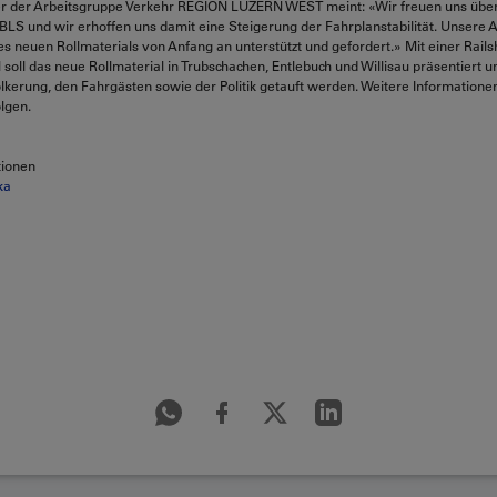
ter der Arbeitsgruppe Verkehr REGION LUZERN WEST meint: «Wir freuen uns übe
 BLS und wir erhoffen uns damit eine Steigerung der Fahrplanstabilität. Unsere 
es neuen Rollmaterials von Anfang an unterstützt und gefordert.» Mit einer Rai
soll das neue Rollmaterial in Trubschachen, Entlebuch und Willisau präsentiert u
kerung, den Fahrgästen sowie der Politik getauft werden. Weitere Informatione
olgen.
tionen
ika