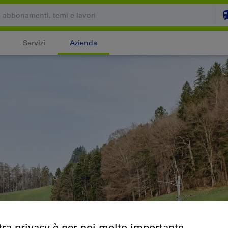
Servizi
Azienda
Il carrello è vuoto
C
Login
tra privacy è per noi molto importante