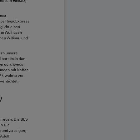
s zum Einsatz,
osse
Typs RegioExpress
glicht einen
t in Wolhusen
nen Willisau und
ern unsere
bereits in den
ten durchwegs
unden mit Kaffee
77, welche von
verdichtet,
w
 freuen. Die BLS
n zur
 und zu zeigen,
 Adolf