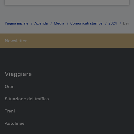
Pagina iniziale
Azienda
Media
Comunicati stampa
2024
Der
BLS-Wanderbus bringt Reisende wieder zu drei beliebten Ausflugszielen
im Emmental
Viaggiare
Orari
Situazione del traffico
Treni
Autolinee