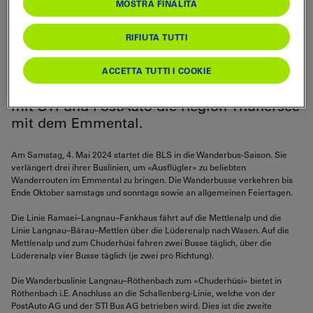
Mettlenalp oder auf die Lüderenalp: Ab
MOSTRA FINALITÀ
dem 4. Mai 2024 erschliesst die BLS an den
Wochenenden die drei beliebten
RIFIUTA TUTTI
Emmentaler Ausflugsziele mit den
Wanderbussen. Mit der Linie Chuderhüsi
ACCETTA TUTTI I COOKIE
verbindet die BLS ausserdem gemeinsam
mit STI und PostAuto die Region Thunersee
mit dem Emmental.
Am Samstag, 4. Mai 2024 startet die BLS in die Wanderbus-Saison. Sie
verlängert drei ihrer Buslinien, um «Ausflügler» zu beliebten
Wanderrouten im Emmental zu bringen. Die Wanderbusse verkehren bis
Ende Oktober samstags und sonntags sowie an allgemeinen Feiertagen.
Die Linie Ramsei–Langnau–Fankhaus fährt auf die Mettlenalp und die
Linie Langnau–Bärau–Mettlen über die Lüderenalp nach Wasen. Auf die
Mettlenalp und zum Chuderhüsi fahren zwei Busse täglich, über die
Lüderenalp vier Busse täglich (je zwei pro Richtung).
Die Wanderbuslinie Langnau–Röthenbach zum «Chuderhüsi» bietet in
Röthenbach i.E. Anschluss an die Schallenberg-Linie, welche von der
PostAuto AG und der STI Bus AG betrieben wird. Dies ist die zweite