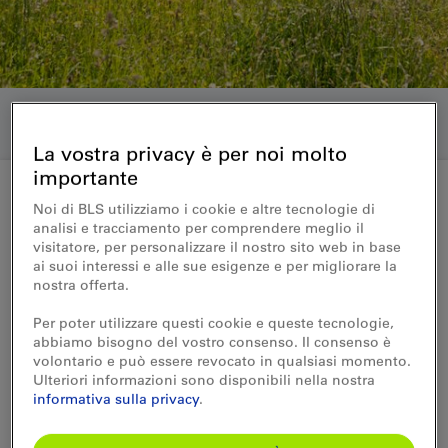
La vostra privacy è per noi molto
importante
Noi di BLS utilizziamo i cookie e altre tecnologie di
Medienmitteilung 01.05.2024
analisi e tracciamento per comprendere meglio il
visitatore, per personalizzare il nostro sito web in base
Der BLS-Wanderbus bringt
ai suoi interessi e alle sue esigenze e per migliorare la
nostra offerta.
Reisende wieder zu drei
Per poter utilizzare questi cookie e queste tecnologie,
beliebten Ausflugszielen im
abbiamo bisogno del vostro consenso. Il consenso è
volontario e può essere revocato in qualsiasi momento.
Emmental
Ulteriori informazioni sono disponibili nella nostra
informativa sulla privacy
.
Ein Ausflug zum Chuderhüsi, auf die