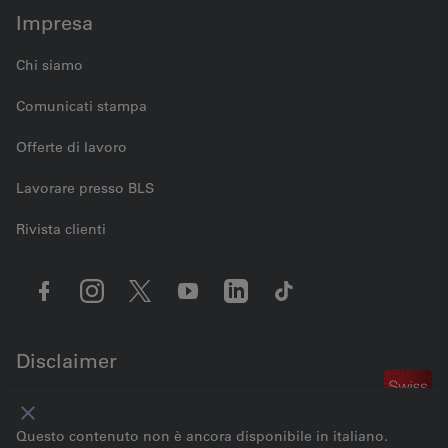
Impresa
Chi siamo
Comunicati stampa
Offerte di lavoro
Lavorare presso BLS
Rivista clienti
Disclaimer
Contattaci
Impostazioni dei cookie
Note legali
Protezione dei dati
Questo contenuto non è ancora disponibile in italiano.
Condizioni generali
Impressum
© 2026 BLS AG