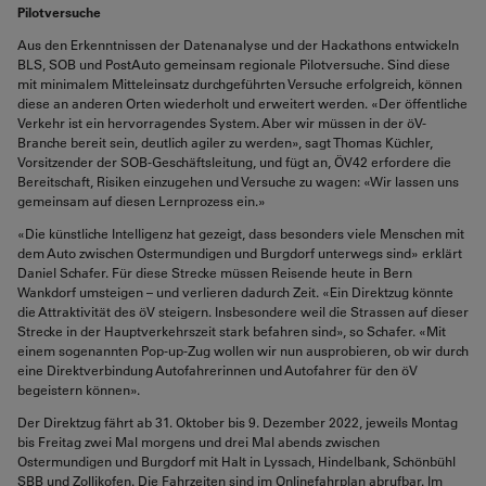
Pilotversuche
Aus den Erkenntnissen der Datenanalyse und der Hackathons entwickeln
BLS, SOB und PostAuto gemeinsam regionale Pilotversuche. Sind diese
mit minimalem Mitteleinsatz durchgeführten Versuche erfolgreich, können
diese an anderen Orten wiederholt und erweitert werden. «Der öffentliche
Verkehr ist ein hervorragendes System. Aber wir müssen in der öV-
Branche bereit sein, deutlich agiler zu werden», sagt Thomas Küchler,
Vorsitzender der SOB-Geschäftsleitung, und fügt an, ÖV42 erfordere die
Bereitschaft, Risiken einzugehen und Versuche zu wagen: «Wir lassen uns
gemeinsam auf diesen Lernprozess ein.»
«Die künstliche Intelligenz hat gezeigt, dass besonders viele Menschen mit
dem Auto zwischen Ostermundigen und Burgdorf unterwegs sind» erklärt
Daniel Schafer. Für diese Strecke müssen Reisende heute in Bern
Wankdorf umsteigen – und verlieren dadurch Zeit. «Ein Direktzug könnte
die Attraktivität des öV steigern. Insbesondere weil die Strassen auf dieser
Strecke in der Hauptverkehrszeit stark befahren sind», so Schafer. «Mit
einem sogenannten Pop-up-Zug wollen wir nun ausprobieren, ob wir durch
eine Direktverbindung Autofahrerinnen und Autofahrer für den öV
begeistern können».
Der Direktzug fährt ab 31. Oktober bis 9. Dezember 2022, jeweils Montag
bis Freitag zwei Mal morgens und drei Mal abends zwischen
Ostermundigen und Burgdorf mit Halt in Lyssach, Hindelbank, Schönbühl
SBB und Zollikofen. Die Fahrzeiten sind im Onlinefahrplan abrufbar. Im