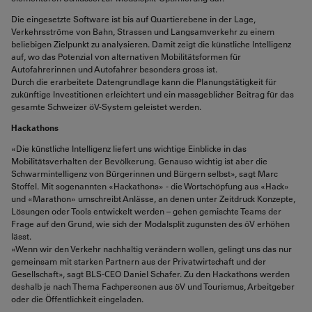
Die eingesetzte Software ist bis auf Quartierebene in der Lage,
Verkehrsströme von Bahn, Strassen und Langsamverkehr zu einem
beliebigen Zielpunkt zu analysieren. Damit zeigt die künstliche Intelligenz
auf, wo das Potenzial von alternativen Mobilitätsformen für
Autofahrerinnen und Autofahrer besonders gross ist.
Durch die erarbeitete Datengrundlage kann die Planungstätigkeit für
zukünftige Investitionen erleichtert und ein massgeblicher Beitrag für das
gesamte Schweizer öV-System geleistet werden.
Hackathons
«Die künstliche Intelligenz liefert uns wichtige Einblicke in das
Mobilitätsverhalten der Bevölkerung. Genauso wichtig ist aber die
Schwarmintelligenz von Bürgerinnen und Bürgern selbst», sagt Marc
Stoffel. Mit sogenannten «Hackathons» - die Wortschöpfung aus «Hack»
und «Marathon» umschreibt Anlässe, an denen unter Zeitdruck Konzepte,
Lösungen oder Tools entwickelt werden – gehen gemischte Teams der
Frage auf den Grund, wie sich der Modalsplit zugunsten des öV erhöhen
lässt.
«Wenn wir den Verkehr nachhaltig verändern wollen, gelingt uns das nur
gemeinsam mit starken Partnern aus der Privatwirtschaft und der
Gesellschaft», sagt BLS-CEO Daniel Schafer. Zu den Hackathons werden
deshalb je nach Thema Fachpersonen aus öV und Tourismus, Arbeitgeber
oder die Öffentlichkeit eingeladen.