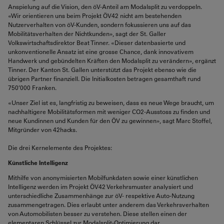
Anspielung auf die Vision, den öV-Anteil am Modalsplit zu verdoppeln.
«Wir orientieren uns beim Projekt ÖV42 nicht am bestehenden
Nutzerverhalten von öV-Kunden, sondern fokussieren uns auf das
Mobilitätsverhalten der Nichtkunden», sagt der St. Galler
Volkswirtschaftsdirektor Beat Tinner. «Dieser datenbasierte und
unkonventionelle Ansatz ist eine grosse Chance, dank innovativem
Handwerk und gebündelten Kräften den Modalsplit zu verändern», ergänzt
Tinner. Der Kanton St. Gallen unterstützt das Projekt ebenso wie die
übrigen Partner finanziell. Die Initialkosten betragen gesamthaft rund
750’000 Franken.
«Unser Ziel ist es, langfristig zu beweisen, dass es neue Wege braucht, um
nachhaltigere Mobilitätsformen mit weniger CO2-Ausstoss zu finden und
neue Kundinnen und Kunden für den ÖV zu gewinnen», sagt Marc Stoffel,
Mitgründer von 42hacks.
Die drei Kernelemente des Projektes:
Künstliche Intelligenz
Mithilfe von anonymisierten Mobilfunkdaten sowie einer künstlichen
Intelligenz werden im Projekt ÖV42 Verkehrsmuster analysiert und
unterschiedliche Zusammenhänge zur öV- respektive Auto-Nutzung
zusammengetragen. Dies erlaubt unter anderem das Verkehrsverhalten
von Automobilisten besser zu verstehen. Diese stellen einen der
elementaren Schlüssel zur Modalsplit-Optimierung dar.