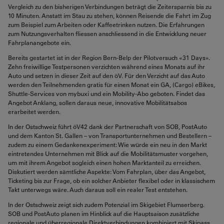
Vergleich zu den bisherigen Verbindungen beträgt die Zeitersparnis bis zu
10 Minuten. Anstatt im Stau zu stehen, können Reisende die Fahrt im Zug
zum Beispiel zum Arbeiten oder Kaffeetrinken nutzen. Die Erfahrungen
zum Nutzungsverhalten fliessen anschliessend in die Entwicklung neuer
Fahrplanangebote ein.
Bereits gestartet ist in der Region Bern-Belp der Pilotversuch «31 Days».
Zehn freiwillige Testpersonen verzichten während eines Monats auf ihr
Auto und setzen in dieser Zeit auf den öV. Für den Verzicht auf das Auto
werden den Teilnehmenden gratis für einen Monat ein GA, (Cargo) eBikes,
Shuttle-Services von mybuxi und ein Mobility-Abo geboten. Findet das
Angebot Anklang, sollen daraus neue, innovative Mobilitätsabos
erarbeitet werden.
In der Ostschweiz führt öV42 dank der Partnerschaft von SOB, PostAuto
und dem Kanton St. Gallen – von Transportunternehmen und Bestellern –
zudem zu einem Gedankenexperiment: Wie würde ein neu in den Markt
eintretendes Unternehmen mit Blick auf die Mobilitätsmuster vorgehen,
um mit ihrem Angebot sogleich einen hohen Marktanteil zu erreichen.
Diskutiert werden sämtliche Aspekte: Vom Fahrplan, über das Angebot,
Ticketing bis zur Frage, ob ein solcher Anbieter flexibel oder in klassischem
Takt unterwegs wäre. Auch daraus soll ein realer Test entstehen.
In der Ostschweiz zeigt sich zudem Potenzial im Skigebiet Flumserberg.
SOB und PostAuto planen im Hinblick auf die Hauptsaison zusätzliche
regionale und überregionale Direktverbindungen kombiniert mit Skipass