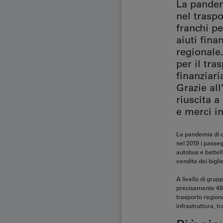
La pandem
nel traspo
franchi p
aiuti fina
regionale.
per il tra
finanziari
Grazie all
riuscita a
e merci i
La pandemia di c
nel 2019 i passeg
autobus e battell
vendita dei bigli
A livello di grup
precisamente 49 m
trasporto regiona
infrastruttura, t