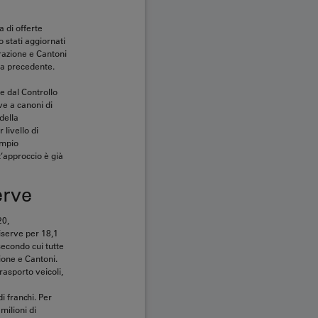
 di offerte
o stati aggiornati
razione e Cantoni
sta precedente.
te dal Controllo
ve a canoni di
della
 livello di
empio
t’approccio è già
erve
20,
riserve per 18,1
 secondo cui tutte
ione e Cantoni.
rasporto veicoli,
i franchi. Per
milioni di