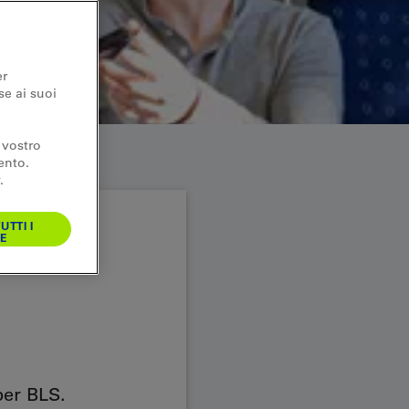
er
se ai suoi
 vostro
ento.
.
UTTI I
E
per BLS.