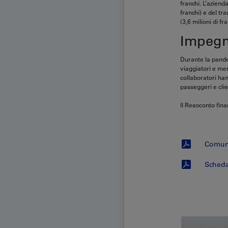
franchi. L’azienda
franchi) e del tr
(3,6 milioni di f
Impegno
Durante la pandem
viaggiatori e me
collaboratori han
passeggeri e clie
Il Resoconto fin
Comun
Scheda