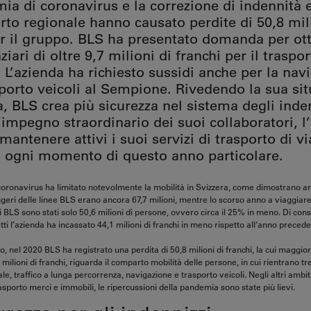
ia di coronavirus e la correzione di indennità 
rto regionale hanno causato perdite di 50,8 mil
er il gruppo. BLS ha presentato domanda per ot
nziari di oltre 9,7 milioni di franchi per il traspo
 L’azienda ha richiesto sussidi anche per la nav
sporto veicoli al Sempione. Rivedendo la sua si
a, BLS crea più sicurezza nel sistema degli inden
’impegno straordinario dei suoi collaboratori, l
 mantenere attivi i suoi servizi di trasporto di v
n ogni momento di questo anno particolare.
oronavirus ha limitato notevolmente la mobilità in Svizzera, come dimostrano anc
geri delle linee BLS erano ancora 67,7 milioni, mentre lo scorso anno a viaggiare 
i BLS sono stati solo 50,6 milioni di persone, ovvero circa il 25% in meno. Di con
etti l’azienda ha incassato 44,1 milioni di franchi in meno rispetto all’anno precede
po, nel 2020 BLS ha registrato una perdita di 50,8 milioni di franchi, la cui maggior
ilioni di franchi, riguarda il comparto mobilità delle persone, in cui rientrano tr
le, traffico a lunga percorrenza, navigazione e trasporto veicoli. Negli altri ambiti
rasporto merci e immobili, le ripercussioni della pandemia sono state più lievi.