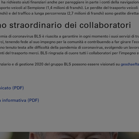
 ha richiesto aiuti finanziari anche per pareggiare in parte i conti della navigazione
asporto veicoli al Sempione (1,4 milioni di franchi). Le perdite del trasporto veicol
ranchi) e del traffico a lunga percorrenza (2,7 milioni di franchi) sono gestite dire
 straordinario dei collaboratori
ia di coronavirus BLS è riuscita a garantire in ogni momento i suoi servizi di tr
rci, tenendo fede al suo impegno per la comunità e contribuendo a far girare l’ec
no tenuto testa alle difficoltà della pandemia di coronavirus, svolgendo un lavor
nti del trasporto merci. BLS ringrazia di cuore tutti i collaboratori per l’impegno s
anziario e di gestione 2020 del gruppo BLS possono essere visionati su
geschaefts
icato (PDF)
 informativa (PDF)