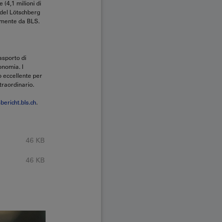
 (4,1 milioni di
i del Lötschberg
ttamente da BLS.
asporto di
onomia. I
o eccellente per
traordinario.
bericht.bls.ch
.
46 KB
46 KB