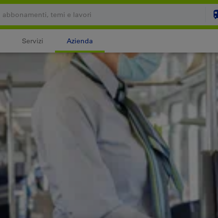
Servizi
Azienda
Il carrello è vuoto
C
Login