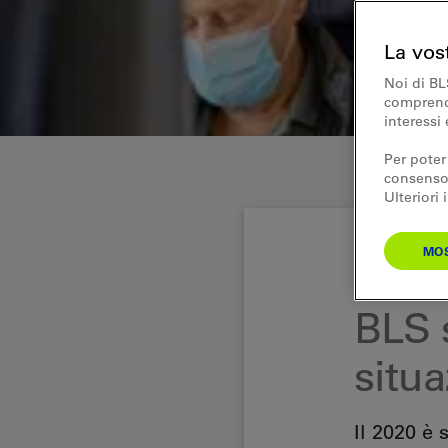
La vos
Noi di BL
comprende
interessi 
Per poter
consenso.
Ulteriori
MOS
Comunicato stam
BLS 
situa
Il 2020 è