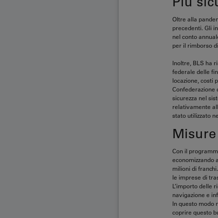
Più sic
Oltre alla pandem
precedenti. Gli i
nel conto annual
per il rimborso d
Inoltre, BLS ha r
federale delle f
locazione, costi 
Confederazione di
sicurezza nel sis
relativamente all
stato utilizzato n
Misure 
Con il programma 
economizzando anc
milioni di franch
le imprese di tr
L’importo delle r
navigazione e inf
In questo modo ne
coprire questo b