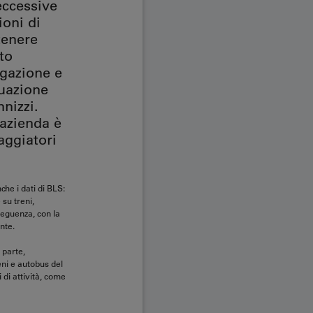
eccessive
ioni di
tenere
rto
igazione e
tuazione
nizzi.
’azienda è
iaggiatori
he i dati di BLS:
su treni,
seguenza, con la
nte.
 parte,
eni e autobus del
 di attività, come