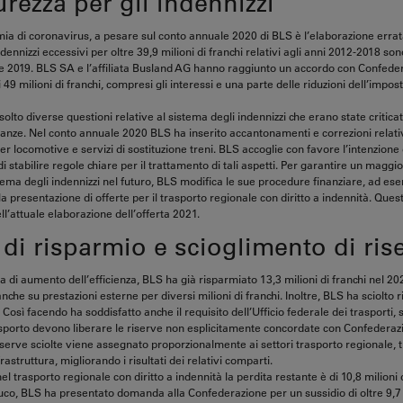
urezza per gli indennizzi
ia di coronavirus, a pesare sul conto annuale 2020 di BLS è l’elaborazione errata
ndennizzi eccessivi per oltre 39,9 milioni di franchi relativi agli anni 2012-2018 son
e 2019. BLS SA e l’affiliata Busland AG hanno raggiunto un accordo con Confede
i 49 milioni di franchi, compresi gli interessi e una parte delle riduzioni dell’impo
isolto diverse questioni relative al sistema degli indennizzi che erano state critica
inanze. Nel conto annuale 2020 BLS ha inserito accantonamenti e correzioni relati
per locomotive e servizi di sostituzione treni. BLS accoglie con favore l’intenzione 
 stabilire regole chiare per il trattamento di tali aspetti. Per garantire un maggior
tema degli indennizzi nel futuro, BLS modifica le sue procedure finanziare, ad es
a presentazione di offerte per il trasporto regionale con diritto a indennità. Ques
ell’attuale elaborazione dell’offerta 2021.
di risparmio e scioglimento di ris
di aumento dell’efficienza, BLS ha già risparmiato 13,3 milioni di franchi nel 20
he su prestazioni esterne per diversi milioni di franchi. Inoltre, BLS ha sciolto 
i. Così facendo ha soddisfatto anche il requisito dell’Ufficio federale dei trasporti,
asporto devono liberare le riserve non esplicitamente concordate con Confederaz
iserve sciolte viene assegnato proporzionalmente ai settori trasporto regionale, t
rastruttura, migliorando i risultati dei relativi comparti.
l trasporto regionale con diritto a indennità la perdita restante è di 10,8 milioni d
uco, BLS ha presentato domanda alla Confederazione per un sussidio di oltre 9,7 