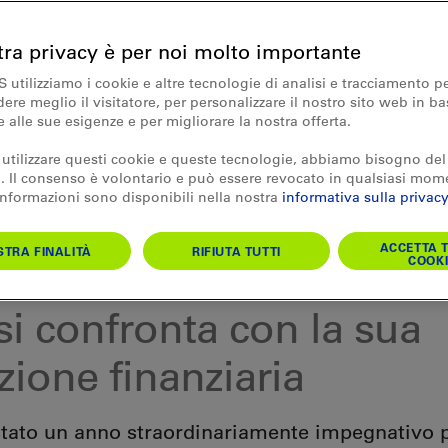
tra privacy è per noi molto importante
S utilizziamo i cookie e altre tecnologie di analisi e tracciamento p
re meglio il visitatore, per personalizzare il nostro sito web in ba
e alle sue esigenze e per migliorare la nostra offerta.
 utilizzare questi cookie e queste tecnologie, abbiamo bisogno del
 Il consenso è volontario e può essere revocato in qualsiasi mom
 informazioni sono disponibili nella nostra
informativa sulla privacy
ACCETTA T
TRA FINALITÀ
RIFIUTA TUTTI
COOKI
pa ad hoc 09.04.2021
si confronta con la sua
zione finanziaria
 stato un anno straordinariamente impegnativo 