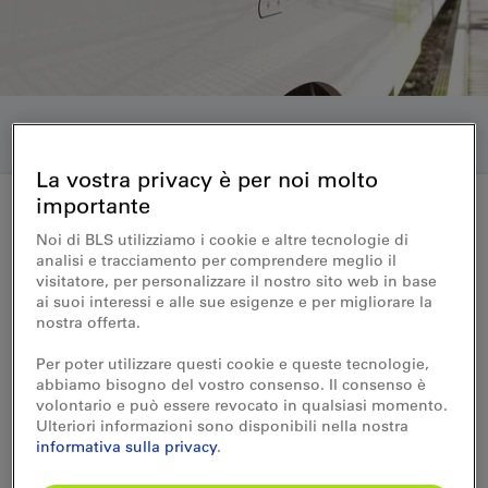
La vostra privacy è per noi molto
importante
Noi di BLS utilizziamo i cookie e altre tecnologie di
comunicatio stampa 11.12.2019
analisi e tracciamento per comprendere meglio il
visitatore, per personalizzare il nostro sito web in base
Le parti sociali si accordano su
ai suoi interessi e alle sue esigenze e per migliorare la
nostra offerta.
un aumento generale dei salari
Per poter utilizzare questi cookie e queste tecnologie,
abbiamo bisogno del vostro consenso. Il consenso è
I negoziati sui salari condotti quest’anno
volontario e può essere revocato in qualsiasi momento.
tra le parti sociali (sindacato SEV,
Ulteriori informazioni sono disponibili nella nostra
associazioni del personale transfair e VSLF
informativa sulla privacy
.
e Ferrovia BLS) hanno avuto esito positivo.