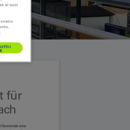
se ai suoi
 vostro
ento.
.
UTTI I
E
t für
ach
d Gemeinde eine