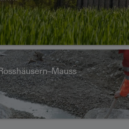
 Rosshäusern–Mauss