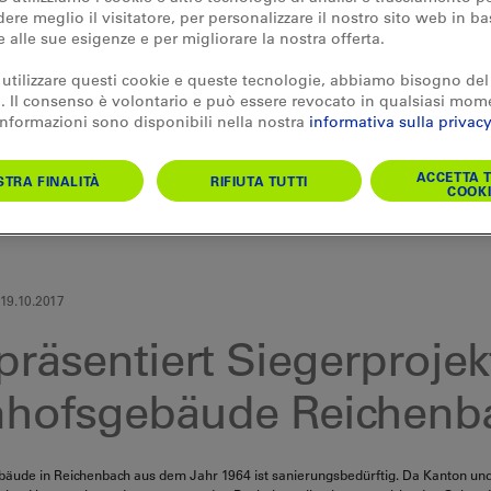
re meglio il visitatore, per personalizzare il nostro sito web in ba
e alle sue esigenze e per migliorare la nostra offerta.
 utilizzare questi cookie e queste tecnologie, abbiamo bisogno del
 Il consenso è volontario e può essere revocato in qualsiasi mom
 informazioni sono disponibili nella nostra
informativa sulla privacy
ACCETTA T
TRA FINALITÀ
RIFIUTA TUTTI
COOKI
19.10.2017
räsentiert Siegerprojek
hofsgebäude Reichenb
äude in Reichenbach aus dem Jahr 1964 ist sanierungsbedürftig. Da Kanton un