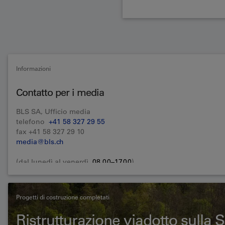
Informazioni
Contatto per i media
BLS SA, Ufficio media
telefono
+41 58 327 29 55
fax +41 58 327 29 10
media@bls.ch
(dal lunedì al venerdì,
08.00–17.00
)
Progetti di costruzione completati
Ristrutturazione viadotto sulla 