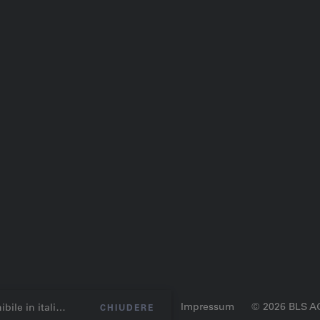
one dei dati
Condizioni generali
Impressum
© 2026 BLS A
 in italiano.
CHIUDERE