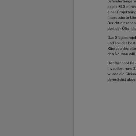
behindertengerec
es die BLS durch
einer Projektein
Interessierte kö
Bericht einsehen
dort der Öffentl
Das Siegerprojek
und soll der bes
Rückbau des alte
den Neubau will 
Der Bahnhof Reic
investiert rund 
wurde die Gleis
demnächst abges