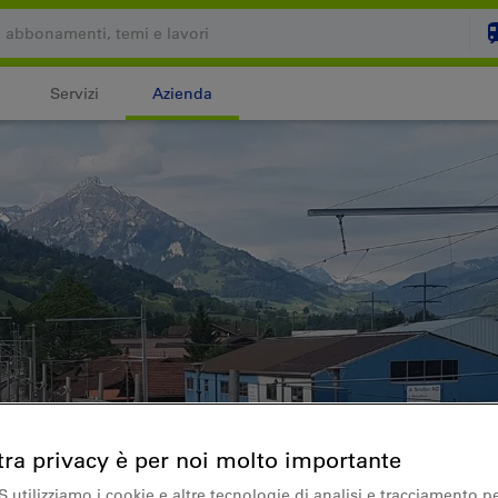
Servizi
Azienda
Il carrello è vuoto
C
Login
tra privacy è per noi molto importante
S utilizziamo i cookie e altre tecnologie di analisi e tracciamento p