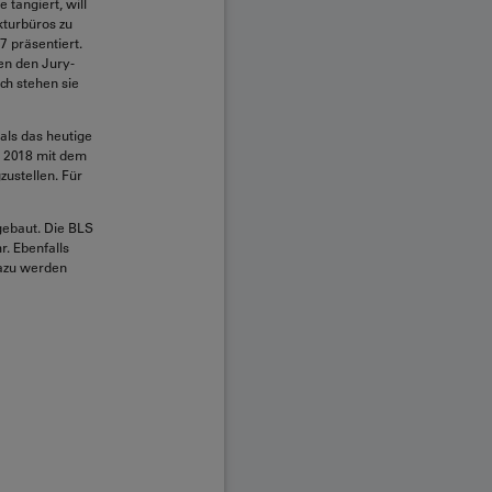
tangiert, will
kturbüros zu
7 präsentiert.
en den Jury-
ch stehen sie
 als das heutige
, 2018 mit dem
ustellen. Für
gebaut. Die BLS
. Ebenfalls
dazu werden