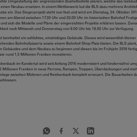
hte Umgestaltung der angrenzenden Bushaltestelle planen, welche das Gebäude 
 einen Neubau ersetzen. In einem Wettbewerb lud die BLS dazu mehrere Archite
gabe ein. Das Siegerprojekt steht nun fest und wird am Dienstag, 24. Oktober 201
nnen am Abend zwischen 17.30 Uhr und 20.00 Uhr im historischen Bahnhof Frutig
 und sich die Modelle und Pläne der eingereichten Projekte erklären lassen. Dana
ichkeit noch Mittwoch und Donnerstag von 9.00 Uhr bis 18.00 Uhr zur Verfügung.
t beinhaltet ein schlichtes, einstöckiges Gebäude. Dieses wird wesentlich kleiner
tehenden Bahnhofpizzeria sowie einem Bahnhof-Shop Platz bieten. Die BLS plant
n Gebäudes und dem Neubau zu beginnen und diesen bis im Frühjahr 2019 fertigz
sie rund 1,5 Millionen Franken investieren.
henbach im Kandertal wird seit Anfang 2016 modernisiert und hindernisfrei um
22 Millionen Franken in neue Perrons, Rampen, Treppen, Überdachungen und mehr
anlage zwischen Mülenen und Reichenbach komplett erneuert. Die Bauarbeiten 
chlossen.