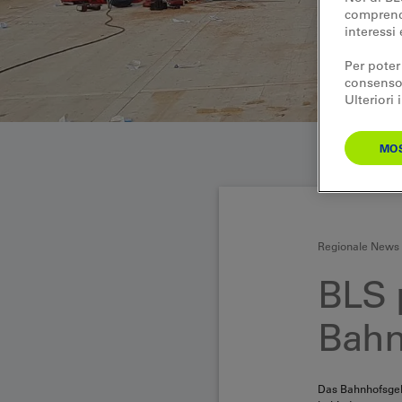
comprende
interessi 
Per poter
consenso.
Ulteriori
MOS
Regionale News 
BLS p
Bahn
Das Bahnhofsgeb