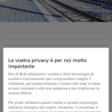
Medienmitteilung 01.12.2016
La vostra privacy è per noi molto
importante
BLS-Strecke Langenthal–
Noi di BLS utilizziamo i cookie e altre tecnologie di
Wolhusen – Die BLS eröffnet
analisi e tracciamento per comprendere meglio il
visitatore, per personalizzare il nostro sito web in base
den komplett modernisierten
ai suoi interessi e alle sue esigenze e per migliorare la
nostra offerta.
Bahnhof Huttwil
Per poter utilizzare questi cookie e queste tecnologie,
abbiamo bisogno del vostro consenso. Il consenso è
Nach einer Bauzeit von zweieinhalb Jahren
volontario e può essere revocato in qualsiasi momento.