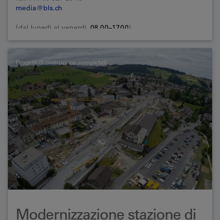
media@bls.ch
(dal lunedì al venerdì,
08.00–17.00
)
Progetti di costruzione completati
Modernizzazione stazione di