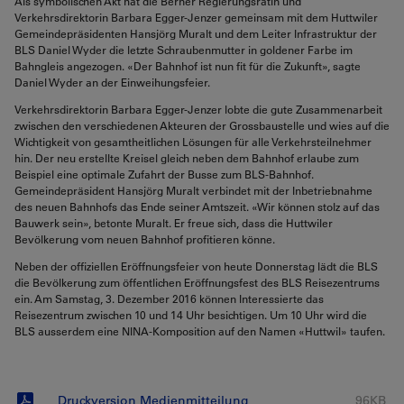
Als symbolischen Akt hat die Berner Regierungsrätin und
Verkehrsdirektorin Barbara Egger-Jenzer gemeinsam mit dem Huttwiler
Gemeindepräsidenten Hansjörg Muralt und dem Leiter Infrastruktur der
BLS Daniel Wyder die letzte Schraubenmutter in goldener Farbe im
Bahngleis angezogen. «Der Bahnhof ist nun fit für die Zukunft», sagte
Daniel Wyder an der Einweihungsfeier.
Verkehrsdirektorin Barbara Egger-Jenzer lobte die gute Zusammenarbeit
zwischen den verschiedenen Akteuren der Grossbaustelle und wies auf die
Wichtigkeit von gesamtheitlichen Lösungen für alle Verkehrsteilnehmer
hin. Der neu erstellte Kreisel gleich neben dem Bahnhof erlaube zum
Beispiel eine optimale Zufahrt der Busse zum BLS-Bahnhof.
Gemeindepräsident Hansjörg Muralt verbindet mit der Inbetriebnahme
des neuen Bahnhofs das Ende seiner Amtszeit. «Wir können stolz auf das
Bauwerk sein», betonte Muralt. Er freue sich, dass die Huttwiler
Bevölkerung vom neuen Bahnhof profitieren könne.
Neben der offiziellen Eröffnungsfeier von heute Donnerstag lädt die BLS
die Bevölkerung zum öffentlichen Eröffnungsfest des BLS Reisezentrums
ein. Am Samstag, 3. Dezember 2016 können Interessierte das
Reisezentrum zwischen 10 und 14 Uhr besichtigen. Um 10 Uhr wird die
BLS ausserdem eine NINA-Komposition auf den Namen «Huttwil» taufen.
Druckversion Medienmitteilung
96KB