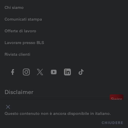
Chi siamo
Comunicati stampa
Offerte di lavoro
Lavorare presso BLS
Rivista clienti
Disclaimer
Contattaci
Impostazioni dei cookie
Note legali
Protezione dei dati
Questo contenuto non è ancora disponibile in italiano.
Condizioni generali
Impressum
© 2026 BLS AG
CHIUDERE