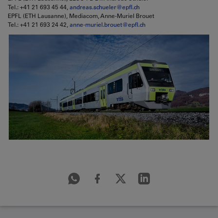
Tel.: +41 21 693 45 44,
andreas.schueler@epfl.ch
EPFL (ETH Lausanne), Mediacom, Anne-Muriel Brouet
Tel.: +41 21 693 24 42,
anne-muriel.brouet@epfl.ch