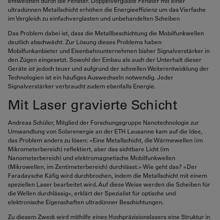
entweichen durch die Fenster. Doppelverglaste Fenster mit einer
ultradünnen Metallschicht erhöhen die Energieeffizienz um das Vierfache
im Vergleich zu einfachverglasten und unbehandelten Scheiben
Das Problem dabei ist, dass die Metallbeschichtung die Mobilfunkwellen
deutlich abschwächt. Zur Lösung dieses Problems haben
Mobilfunkanbieter und Eisenbahnunternehmen bisher Signalverstärker in
den Zügen eingesetzt. Sowohl der Einbau als auch der Unterhalt dieser
Geräte ist jedoch teuer und aufgrund der schnellen Weiterentwicklung der
Technologien ist ein häufiges Auswechseln notwendig. Jeder
Signalverstärker verbraucht zudem ebenfalls Energie.
Mit Laser gravierte Schicht
Andreas Schüler, Mitglied der Forschungsgruppe Nanotechnologie zur
Umwandlung von Solarenergie an der ETH Lausanne kam auf die Idee,
das Problem anders zu lösen: «Eine Metallschicht, die Wärmewellen (im
Mikrometerbereich) reflektiert, aber das sichtbare Licht (im
Nanometerbereich) und elektromagnetische Mobilfunkwellen
(Mikrowellen, im Zentimeterbereich) durchlässt.» Wie geht das? «Der
Faradaysche Käfig wird durchbrochen, indem die Metallschicht mit einem
speziellen Laser bearbeitet wird. Auf diese Weise werden die Scheiben für
die Wellen durchlässig», erklärt der Spezialist für optische und
elektronische Eigenschaften ultradünner Beschichtungen.
Zu diesem Zweck wird mithilfe eines Hochpräzisionslasers eine Struktur in