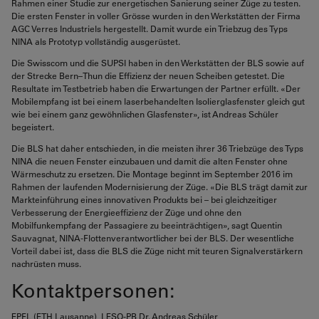
Rahmen einer Studie zur energetischen Sanierung seiner Züge zu testen.
Die ersten Fenster in voller Grösse wurden in den Werkstätten der Firma
AGC Verres Industriels hergestellt. Damit wurde ein Triebzug des Typs
NINA als Prototyp vollständig ausgerüstet.
Die Swisscom und die SUPSI haben in den Werkstätten der BLS sowie auf
der Strecke Bern–Thun die Effizienz der neuen Scheiben getestet. Die
Resultate im Testbetrieb haben die Erwartungen der Partner erfüllt. «Der
Mobilempfang ist bei einem laserbehandelten Isolierglasfenster gleich gut
wie bei einem ganz gewöhnlichen Glasfenster», ist Andreas Schüler
begeistert.
Die BLS hat daher entschieden, in die meisten ihrer 36 Triebzüge des Typs
NINA die neuen Fenster einzubauen und damit die alten Fenster ohne
Wärmeschutz zu ersetzen. Die Montage beginnt im September 2016 im
Rahmen der laufenden Modernisierung der Züge. «Die BLS trägt damit zur
Markteinführung eines innovativen Produkts bei – bei gleichzeitiger
Verbesserung der Energieeffizienz der Züge und ohne den
Mobilfunkempfang der Passagiere zu beeinträchtigen», sagt Quentin
Sauvagnat, NINA-Flottenverantwortlicher bei der BLS. Der wesentliche
Vorteil dabei ist, dass die BLS die Züge nicht mit teuren Signalverstärkern
nachrüsten muss.
Kontaktpersonen:
EPFL (ETH Lausanne), LESO-PB Dr. Andreas Schüler