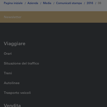
Pagina iniziale
Azienda
Media
Comunicati stampa
2016
08
29
Viaggiare
Orari
Situazione del traffico
Treni
Autolinee
Trasporto veicoli
Vendita