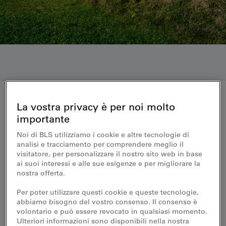
La vostra privacy è per noi molto
Medienmitteilung 29.08.2016
importante
NINA-Flotte: EPFL entwickelt
Noi di BLS utilizziamo i cookie e altre tecnologie di
analisi e tracciamento per comprendere meglio il
energieeffizientes und
visitatore, per personalizzare il nostro sito web in base
ai suoi interessi e alle sue esigenze e per migliorare la
mobilfunkdurchlässiges
nostra offerta.
Fensterglas für Züge
Per poter utilizzare questi cookie e queste tecnologie,
abbiamo bisogno del vostro consenso. Il consenso è
volontario e può essere revocato in qualsiasi momento.
Forscher der ETH Lausanne haben ein Glas
Ulteriori informazioni sono disponibili nella nostra