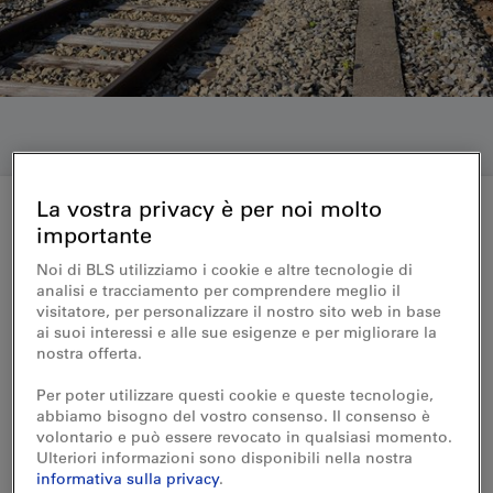
La vostra privacy è per noi molto
importante
Medienmitteilung 28.06.2016
Noi di BLS utilizziamo i cookie e altre tecnologie di
analisi e tracciamento per comprendere meglio il
Studie zur Kreuzungsstelle
visitatore, per personalizzare il nostro sito web in base
Leissigen abgeschlossen
ai suoi interessi e alle sue esigenze e per migliorare la
nostra offerta.
Eine Arbeitsgruppe mit Vertretern des
Per poter utilizzare questi cookie e queste tecnologie,
abbiamo bisogno del vostro consenso. Il consenso è
Bundes, des Kantons Bern, der Gemeinde
volontario e può essere revocato in qualsiasi momento.
Leissigen und der BLS hat zwei Varianten
Ulteriori informazioni sono disponibili nella nostra
einer neuen Kreuzungsstelle - oberirdisch
informativa sulla privacy
.