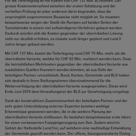
Für die Tieferlegung ist mit Kosten von CHF 137 Mio. zu rechnen. Der
grosse Kostenunterschied zwischen der ersten Schätzung und der
vertieften Prüfung ist unter anderem darin begründet, dass die
ursprünglich angenommene Bauweise nicht möglich ist. So müssten
beispielsweise wegen der Statik die Rampen auf beiden Seiten der
Tunnelstrecke in einem viel aufwändigeren Verfahren gebaut werden.
Dadurch würden sich die Kosten gegenüber der oberirdischen Lösung
nicht nur deutlich erhöhen, es müsste auch länger geplant und rund 2
Jahre länger gebaut werden.
Mit CHF 137 Mio. kostet die Tieferlegung rund CHF 75 Mio. mehr als die
oberirdische Variante, welche für CHF 62 Mio. realisiert werden kann. Dass
die beträchtlichen Mehrkosten gegenüber der oberirdischen Variante aus
zusätzlichen Quellen finanziert werden könnten, ist aus Sicht der
beteiligten Partner unrealistisch. Bund, Kanton, Gemeinde und BLS haben
sich deshalb in ihren Stellungnahmen übereinstimmend für die
Weiterverfolgung der oberirdischen Variante ausgesprochen. Diese wird
Ende Juni 2016 dem Verwaltungsrat der BLS zur Genehmigung vorgelegt.
Dank der konstruktiven Zusammenarbeit der beteiligten Partner und der
sehr guten Unterstützung externer Experten konnten wichtige
Erkenntnisse gewonnen werden, die in die weitere Planung der
oberirdischen Variante einfliessen. So bestehen beispielsweise erste Ideen
für einen verbesserten Fussgängerzugang zum See. Zudem wird im
Gebiet der Haltestelle Land frei, auf welchem eine nachhaltige Entwicklung
der Gemeinde geprüft werden kann. Der offene, lösungsorientierte Dialog