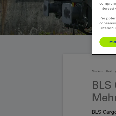
comprende
interessi 
Per poter
consenso.
Ulteriori
MOS
Medienmitteilun
BLS 
Mehr
BLS Cargo