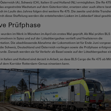
Österreich (A), Schweiz (CH), Italien (I) und Holland (NL) ermöglichen. Die Re 47
das angestrebte Wachstum auf dem Güterkorridor, ersetzen aber auch ältere be
h im Laufe des Jahres folgen drei weitere Re 475. Die zweite und dritte Tranche 
rch diese Staffelung werden die entstehenden Lücken im Lokbedarf ideal geschl
ive Prüfphase
 wurden im Werk in München im April ein erstes Mal geprüft. Ab Mai prüfen BLS
motiven in Spiez und auf der Lötschbergachse vertieft und finalisieren die
tation. Die abschliessende Abnahme der Lokomotiven ist für Ende Juni vorgese
die Schweiz, Deutschland und Österreich vorliegen sowie die Prüfphase erfolgrei
rde. Danach werden sie für Verkehr ab Basel sowie auf der Lötschbergachse ein
in Italien und Holland sind derzeit in Arbeit, so dass BLS Cargo die Re 475 ab Mi
auf dem Korridor Rotterdam–Genua einsetzen kann.