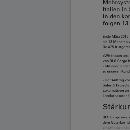
Mehrsyste
Italien i
in den ko
folgen 13
Ende März 2015 
als 13 Monaten 
Re 475 fristgere
«Wir freuen uns,
von BLS Cargo in
«Mit ihrer lände
zu unseren Kund
«Der Auftrag von
Sales & Projects
Lokomotiven an d
Länderpaketen fü
Stärku
BLS Cargo wird 
dem Güterkorrid
sind mit den nöt