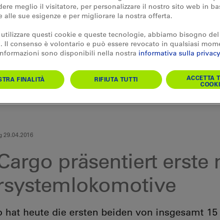
re meglio il visitatore, per personalizzare il nostro sito web in ba
e alle sue esigenze e per migliorare la nostra offerta.
 utilizzare questi cookie e queste tecnologie, abbiamo bisogno del
 Il consenso è volontario e può essere revocato in qualsiasi mom
 informazioni sono disponibili nella nostra
informativa sulla privacy
ACCETTA T
TRA FINALITÀ
RIFIUTA TUTTI
COOKI
g 29.04.2016
Cargo präsentiert erste
systemlokomotive
 hat heute die ersten beiden von insgesamt 15