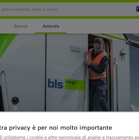
Servizi
Azienda
Il carrello è vuoto
C
Login
tra privacy è per noi molto importante
S utilizziamo i cookie e altre tecnologie di analisi e tracciamento p