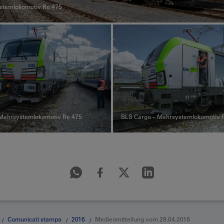
stemlokomotiv Re 475
Mehrsystemlokomotiv Re 475
BLS Cargo – Mehrsystemlokomotiv 
Comunicati stampa
2016
Medienmitteilung vom 29.04.2016