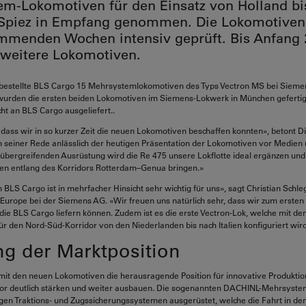
m-Lokomotiven für den Einsatz von Holland bi
n Spiez in Empfang genommen. Die Lokomotive
mmenden Wochen intensiv geprüft. Bis Anfang 
 weitere Lokomotiven.
bestellte BLS Cargo 15 Mehrsystemlokomotiven des Typs Vectron MS bei Siemen
wurden die ersten beiden Lokomotiven im Siemens-Lokwerk in München gefertigt
cht an BLS Cargo ausgeliefert..
 dass wir in so kurzer Zeit die neuen Lokomotiven beschaffen konnten», betont Di
 seiner Rede anlässlich der heutigen Präsentation der Lokomotiven vor Medien
rübergreifenden Ausrüstung wird die Re 475 unsere Lokflotte ideal ergänzen un
en entlang des Korridors Rotterdam–Genua bringen.»
 BLS Cargo ist in mehrfacher Hinsicht sehr wichtig für uns», sagt Christian Schle
 Europe bei der Siemens AG. «Wir freuen uns natürlich sehr, dass wir zum erste
ie BLS Cargo liefern können. Zudem ist es die erste Vectron-Lok, welche mit den
r den Nord-Süd-Korridor von den Niederlanden bis nach Italien konfiguriert wir
ng der Marktposition
mit den neuen Lokomotiven die herausragende Position für innovative Produktio
or deutlich stärken und weiter ausbauen. Die sogenannten DACHINL-Mehrsyst
igen Traktions- und Zugssicherungssystemen ausgerüstet, welche die Fahrt in d