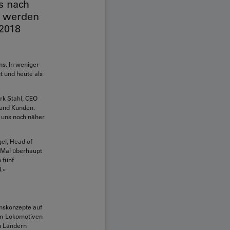
s nach
n werden
2018
s. In weniger
 und heute als
rk Stahl, CEO
 und Kunden.
d uns noch näher
gel, Head of
n Mal überhaupt
 fünf
d.»
nskonzepte auf
em-Lokomotiven
en Ländern