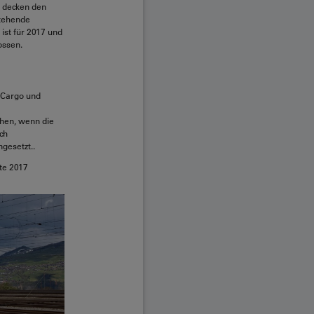
5 decken den
stehende
ist für 2017 und
ossen.
 Cargo und
hen, wenn die
ch
gesetzt..
tte 2017