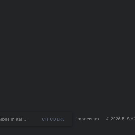
one dei dati
Condizioni generali
Impressum
© 2026 BLS A
 in italiano.
CHIUDERE