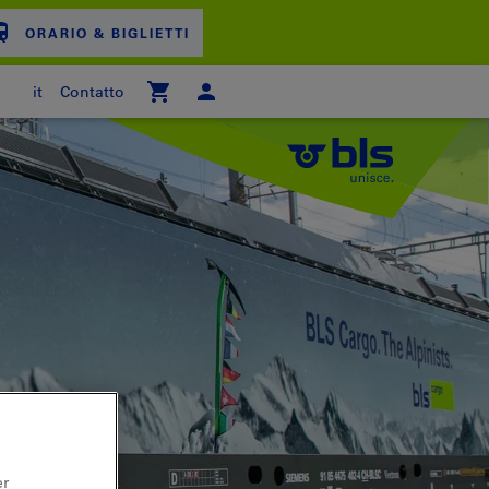
ORARIO & BIGLIETTI
it
Contatto
ARRELLO
er