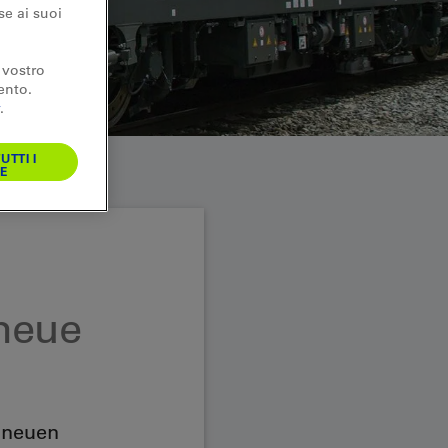
se ai suoi
 vostro
ento.
.
UTTI I
E
 neue
 neuen