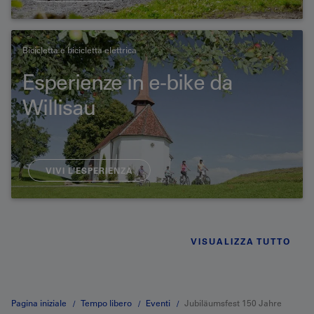
Bicicletta e bicicletta elettrica
Esperienze in e-bike da
Willisau
VIVI L’ESPERIENZA
VISUALIZZA TUTTO
Pagina iniziale
Tempo libero
Eventi
Jubiläumsfest 150 Jahre