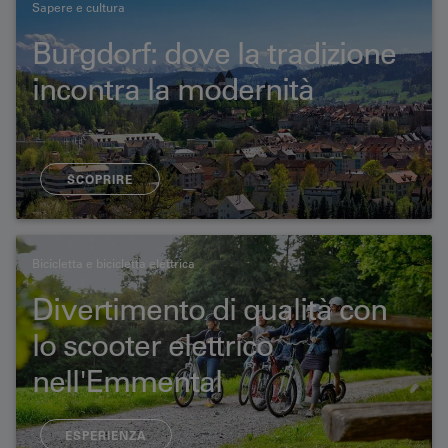
Sapere e cultura
Burgdorf: dove la tradizione
incontra la modernità
SCOPRIRE
Bicicletta e bicicletta elettrica
Divertimento di qualità con
lo scooter elettrico
nell'Emmental
ESPERIENZA