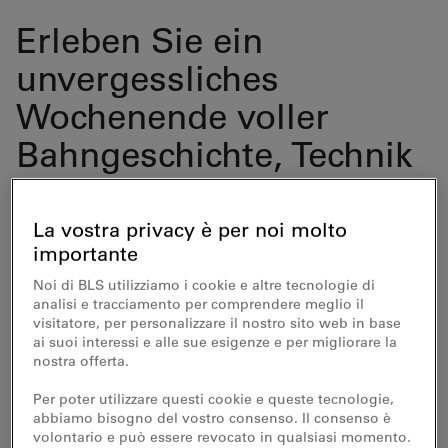
Erleben Sie ein
unvergessliches
Wochenende voller
Bahngeschichte, Technik
und faszinierenden
Einblicken in die Zukunft
La vostra privacy è per noi molto
importante
des öffentlichen
Noi di BLS utilizziamo i cookie e altre tecnologie di
Verkehrs. Feiern Sie mit
analisi e tracciamento per comprendere meglio il
visitatore, per personalizzare il nostro sito web in base
uns 150 Jahre
ai suoi interessi e alle sue esigenze e per migliorare la
nostra offerta.
Emmentalbahn! Tauchen
Per poter utilizzare questi cookie e queste tecnologie,
Sie in die Welt der
abbiamo bisogno del vostro consenso. Il consenso è
volontario e può essere revocato in qualsiasi momento.