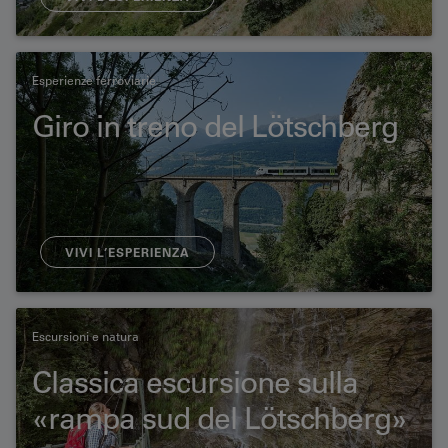
Esperienze ferroviarie
Giro in treno del Lötschberg
VIVI L’ESPERIENZA
Escursioni e natura
Classica escursione sulla
«rampa sud del Lötschberg»