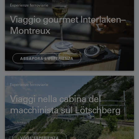
Esperienze ferroviarie
Viaggio gourmet Interlaken–
Montreux
ASSAPORA L’ESPERIENZA
Esperienze ferroviarie
Viaggi nella cabina del
macchinista sul Lötschberg
VIVI L’ESPERIENZA