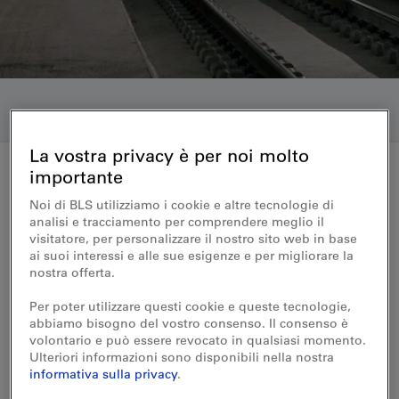
La vostra privacy è per noi molto
importante
Visite guidate di BLS
Noi di BLS utilizziamo i cookie e altre tecnologie di
analisi e tracciamento per comprendere meglio il
Iscrizione alla visita di gruppo
visitatore, per personalizzare il nostro sito web in base
ai suoi interessi e alle sue esigenze e per migliorare la
nostra offerta.
Galleria di base del Lötschberg
Per poter utilizzare questi cookie e queste tecnologie,
abbiamo bisogno del vostro consenso. Il consenso è
volontario e può essere revocato in qualsiasi momento.
Nome del gruppo
Ulteriori informazioni sono disponibili nella nostra
informativa sulla privacy
.