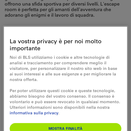
offrono una sfida sportiva per diversi livelli. L'escape
room è perfetta per gli amanti dell'avventura che
adorano gli enigmi e il lavoro di squadra.
Raggiungete
comodamente Frutigen
La vostra privacy è per noi molto
importante
con la BLS. Da lì,
Noi di BLS utilizziamo i cookie e altre tecnologie di
prendete l'autobus AFA
analisi e tracciamento per comprendere meglio il
visitatore, per personalizzare il nostro sito web in base
230 in direzione
ai suoi interessi e alle sue esigenze e per migliorare la
nostra offerta.
Adelboden. Scendete
Per poter utilizzare questi cookie e queste tecnologie,
alla fermata «Adelboden,
abbiamo bisogno del vostro consenso. Il consenso è
volontario e può essere revocato in qualsiasi momento.
Mühleport» proprio
Ulteriori informazioni sono disponibili nella nostra
informativa sulla privacy
.
davanti alla Sportarena.
MOSTRA FINALITÀ