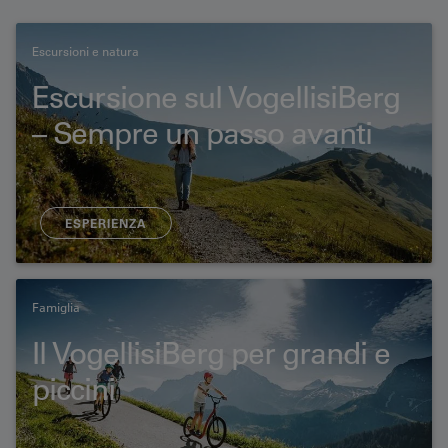
Escursioni e natura
Escursione sul VogellisiBerg
– Sempre un passo avanti
ESPERIENZA
Famiglia
Il VogellisiBerg per grandi e
piccini