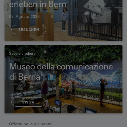
erleben in Bern
08. Agosto 2026
BESUCHEN
Sapere e cultura
Museo della comunicazione
di Berna
VISITA
Offerte nelle vicinanze