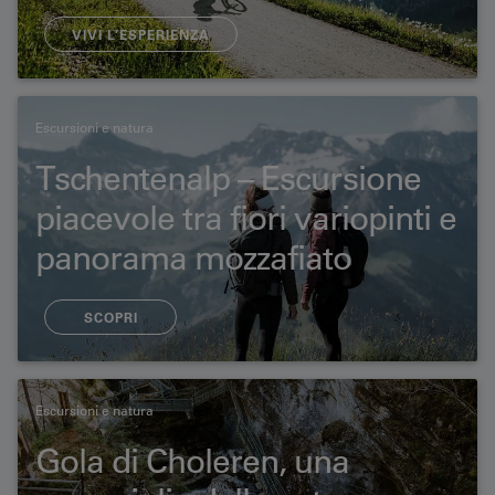
VIVI L’ESPERIENZA
Escursioni e natura
Tschentenalp – Escursione
piacevole tra fiori variopinti e
panorama mozzafiato
7.8 km | 1 ora 50 min
SCOPRI
Escursioni e natura
Gola di Choleren, una