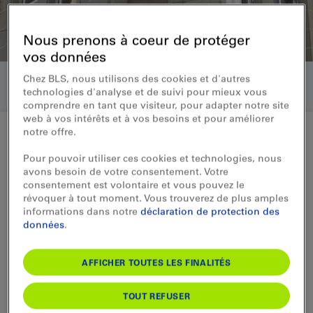
Nous prenons à coeur de protéger
vos données
Chez BLS, nous utilisons des cookies et d'autres
technologies d'analyse et de suivi pour mieux vous
comprendre en tant que visiteur, pour adapter notre site
web à vos intérêts et à vos besoins et pour améliorer
notre offre.
Pour pouvoir utiliser ces cookies et technologies, nous
Ad-hoc-Mitteilung gemäss Art. 53 KR 15.05.2024
avons besoin de votre consentement. Votre
Valérie Schelker und Martin
consentement est volontaire et vous pouvez le
révoquer à tout moment. Vous trouverez de plus amples
Pfund in den Verwaltungsrat
informations dans notre
déclaration de protection des
données
.
gewählt
AFFICHER TOUTES LES FINALITÉS
Die Generalversammlung der BLS AG hat
gestern einen Wechsel im Verwaltungsrat
TOUT REFUSER
vollzogen. Die beiden langjährigen