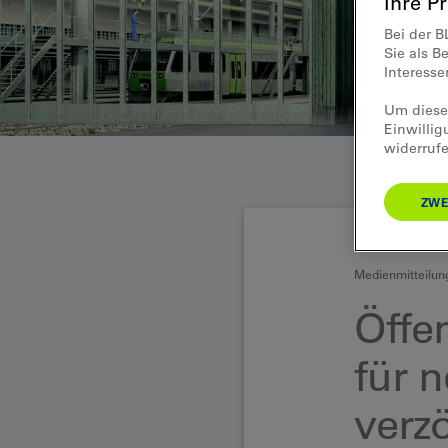
Ihre P
Bei der B
Sie als B
Interess
Um diese 
Einwillig
widerrufe
ZWE
Medienmitteilun
Öffen
für 
verzö