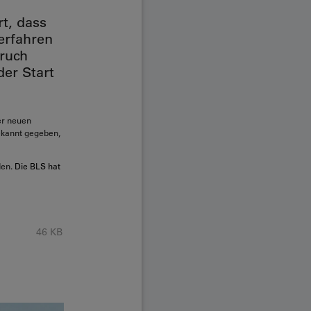
t, dass
erfahren
pruch
der Start
er neuen
ekannt gegeben,
den.
Die BLS hat
46 KB