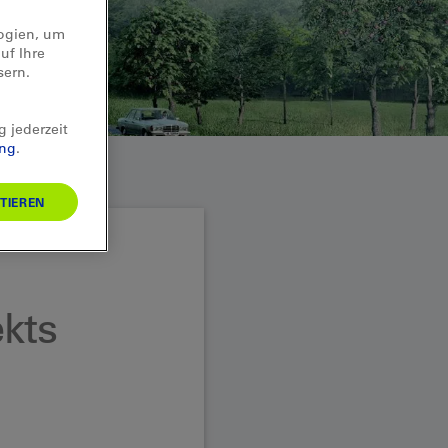
logien, um
uf Ihre
sern.
g jederzeit
ung
.
TIEREN
ekts