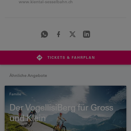
www.kiental-sesselbahn.ch
TICKETS & FAHRPLAN
Ähnliche Angebote
Familie
Der VogellisiBerg für Gross
und Klein