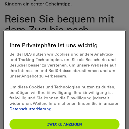
Kindern ein echter Geheimtipp.
Reisen Sie bequem mit
dem Zug bis nach
Reichenbach im
Ihre Privatsphäre ist uns wichtig
Kandertal. Von dort
Bei der BLS nutzen wir Cookies und andere Analytics-
nehmen Sie das
und Tracking-Technologien, um Sie als Besucherin und
Besucher besser zu verstehen, um unsere Webseite auf
Postauto bis «Kiental,
Ihre Interessen und Bedürfnisse abzustimmen und um
unser Angebot zu verbessern.
Ramslauenen».
Um diese Cookies und Technologien nutzen zu dürfen,
benötigen wir Ihre Einwilligung. Ihre Einwilligung ist
freiwillig und Sie können die Einwilligung jederzeit
widerrufen. Weitere Informationen finden Sie in unserer
Datenschutzerklärung
.
Verfügbarkeit
ZWECKE ANZEIGEN