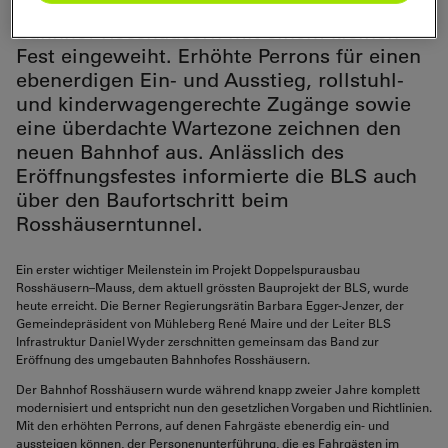
wurde heute der komplett erneuerte
Bahnhof Rosshäusern mit einem kleinen
Fest eingeweiht. Erhöhte Perrons für einen
ebenerdigen Ein- und Ausstieg, rollstuhl-
und kinderwagengerechte Zugänge sowie
eine überdachte Wartezone zeichnen den
neuen Bahnhof aus. Anlässlich des
Eröffnungsfestes informierte die BLS auch
über den Baufortschritt beim
Rosshäuserntunnel.
Ein erster wichtiger Meilenstein im Projekt Doppelspurausbau
Rosshäusern–Mauss, dem aktuell grössten Bauprojekt der BLS, wurde
heute erreicht. Die Berner Regierungsrätin Barbara Egger-Jenzer, der
Gemeindepräsident von Mühleberg René Maire und der Leiter BLS
Infrastruktur Daniel Wyder zerschnitten gemeinsam das Band zur
Eröffnung des umgebauten Bahnhofes Rosshäusern.
Der Bahnhof Rosshäusern wurde während knapp zweier Jahre komplett
modernisiert und entspricht nun den gesetzlichen Vorgaben und Richtlinien.
Mit den erhöhten Perrons, auf denen Fahrgäste ebenerdig ein- und
aussteigen können, der Personenunterführung, die es Fahrgästen im