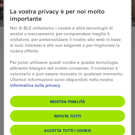
La vostra privacy è per noi molto
importante
Noi di BLS utilizziamo i cookie e altre tecnologie di
analisi e tracciamento per comprendere meglio il
visitatore, per personalizzare il nostro sito web in base
ai suoi interessi e alle sue esigenze e per migliorare la
nostra offerta.
Per poter utilizzare questi cookie e queste tecnologie,
abbiamo bisogno del vostro consenso. Il consenso è
Medienmitteilung 19.10.2013
volontario e può essere revocato in qualsiasi momento.
Doppelspurausbau
Ulteriori informazioni sono disponibili nella nostra
informativa sulla privacy
.
Rosshäusern–Mauss: Neuer
Bahnhof Rosshäusern
MOSTRA FINALITÀ
eingeweiht
RIFIUTA TUTTI
Nach knapp eineinhalb Jahren Bauzeit
ACCETTA TUTTI I COOKIE