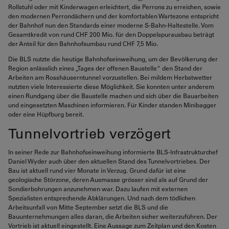
Rollstuhl oder mit Kinderwagen erleichtert, die Perrons zu erreichen, sowie
den modernen Perrondächern und der komfortablen Wartezone entspricht
der Bahnhof nun den Standards einer moderne S-Bahn-Haltestelle. Vom
Gesamtkredit von rund CHF 200 Mio. für den Doppelspurausbau beträgt
der Anteil für den Bahnhofsumbau rund CHF 7,5 Mio.
Die BLS nutzte die heutige Bahnhofseinweihung, um der Bevölkerung der
Region anlässlich eines „Tages der offenen Baustelle“ den Stand der
Arbeiten am Rosshäuserntunnel vorzustellen. Bei mildem Herbstwetter
nutzten viele Interessierte diese Möglichkeit. Sie konnten unter anderem
einen Rundgang über die Baustelle machen und sich über die Bauarbeiten
und eingesetzten Maschinen informieren. Für Kinder standen Minibagger
oder eine Hüpfburg bereit.
Tunnelvortrieb verzögert
In seiner Rede zur Bahnhofseinweihung informierte BLS-Infrastrukturchef
Daniel Wyder auch über den aktuellen Stand des Tunnelvortriebes. Der
Bau ist aktuell rund vier Monate in Verzug. Grund dafür ist eine
geologische Störzone, deren Ausmasse grösser sind als auf Grund der
Sondierbohrungen anzunehmen war. Dazu laufen mit externen
Spezialisten entsprechende Abklärungen. Und nach dem tödlichen
Arbeitsunfall von Mitte September setzt die BLS und die
Bauunternehmungen alles daran, die Arbeiten sicher weiterzuführen. Der
Vortrieb ist aktuell eingestellt. Eine Aussage zum Zeitplan und den Kosten