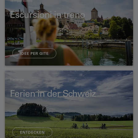
Tempo libero
Escursioni in treno
IDEE PER GITE
Vacanze
Ferien in der Schweiz
ENTDECKEN