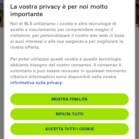
La vostra privacy è per noi molto
importante
Noi di BLS utilizziamo i cookie e altre tecnologie di
analisi e tracciamento per comprendere meglio il
visitatore, per personalizzare il nostro sito web in base
ai suoi interessi e alle sue esigenze e per migliorare la
nostra offerta.
Concorso
Per poter utilizzare questi cookie e queste tecnologie,
Partecipa subito e vinci un
abbiamo bisogno del vostro consenso. Il consenso è
volontario e può essere revocato in qualsiasi momento.
abbonamento generale
Ulteriori informazioni sono disponibili nella nostra
informativa sulla privacy
.
Scoprite la Svizzera senza limiti per un
anno
MOSTRA FINALITÀ
Che si tratti di gite improvvisate o di lunghi viaggi, con
l'abbonamento generale ogni giorno diventa
RIFIUTA TUTTI
un'esperienza indimenticabile. Vincete un
abbonamento generale di 2ª classe del valore di CHF
ACCETTA TUTTI I COOKIE
3'995.– e viaggiate tutto l'anno.