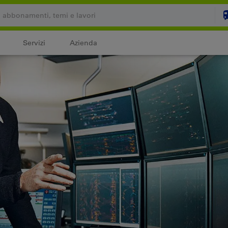
Servizi
Azienda
Il carrello è vuoto
C
Login