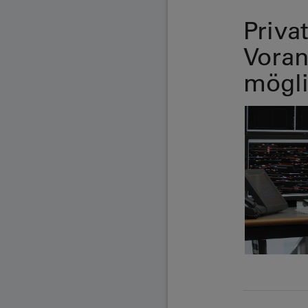
Priva
Voran
mögli