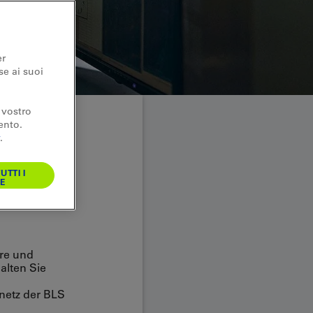
er
se ai suoi
 vostro
ento.
.
UTTI I
E
ere und
alten Sie
snetz der BLS