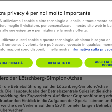
tra privacy è per noi molto importante
S utilizziamo i cookie e altre tecnologie di analisi e tracciamento p
re meglio il visitatore, per personalizzare il nostro sito web in ba
e alle sue esigenze e per migliorare la nostra offerta.
 utilizzare questi cookie e queste tecnologie, abbiamo bisogno del
 Il consenso è volontario e può essere revocato in qualsiasi mom
 informazioni sono disponibili nella nostra
informativa sulla privacy
führung
iebszentrale Spiez
ACCETTA T
TRA FINALITÀ
RIFIUTA TUTTI
COOKI
 Herz der Lötschberg-Simplon-Achse
für die Betriebsführung auf der Lötschberg-Simplon-Achse
ch. Die Hauptaufgabe der Betriebszentrale Spiez ist die sich
Abwicklung des Zugverkehrs. Auf dieser Gruppenführung erh
ruckenden Einblick in die Aufgaben der Spezialistinnen und
, welche den Verkehr auf dem 520 Kilometer langen Betrieb
 überwachen.