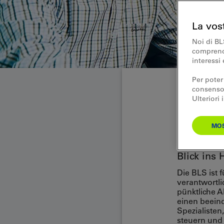
La vos
Noi di BL
comprende
interessi 
Per poter
consenso.
Ulteriori
Private Gruppen
Betr
MOS
Blick ins
Die BLS ist 
verantwortli
pünktliche 
einen beeind
Spezialisten
steuern und