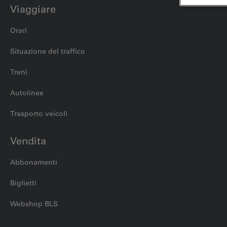
Viaggiare
Orari
Situazione del traffico
Treni
Autolinee
Trasporto veicoli
Vendita
Abbonamenti
Biglietti
Webshop BLS