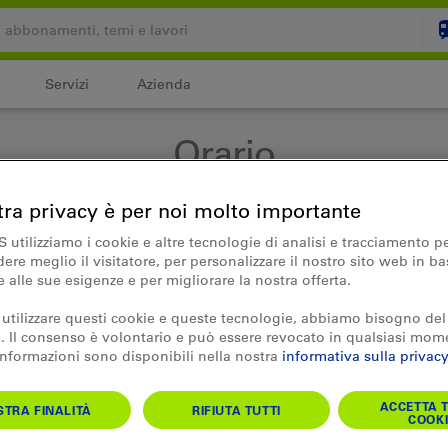
Servizi
Azienda
Il carrello è vuoto
Orario
C
tra privacy è per noi molto importante
Login
o
S utilizziamo i cookie e altre tecnologie di analisi e tracciamento p
re meglio il visitatore, per personalizzare il nostro sito web in ba
e alle sue esigenze e per migliorare la nostra offerta.
 utilizzare questi cookie e queste tecnologie, abbiamo bisogno del
 Il consenso è volontario e può essere revocato in qualsiasi mom
 informazioni sono disponibili nella nostra
informativa sulla privacy
ACCETTA T
TRA FINALITÀ
RIFIUTA TUTTI
COOKI