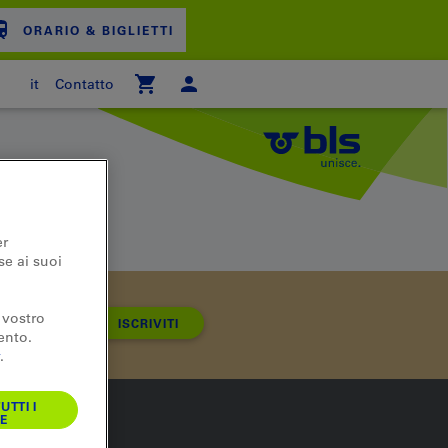
ORARIO & BIGLIETTI
it
Contatto
ARRELLO
er
se ai suoi
 vostro
ISCRIVITI
ento.
.
UTTI I
E