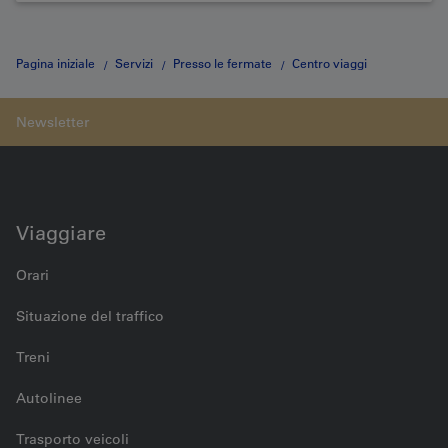
Pagina iniziale
Servizi
Presso le fermate
Centro viaggi
Terminvereinbarung
Viaggiare
Orari
Situazione del traffico
Treni
Autolinee
Trasporto veicoli