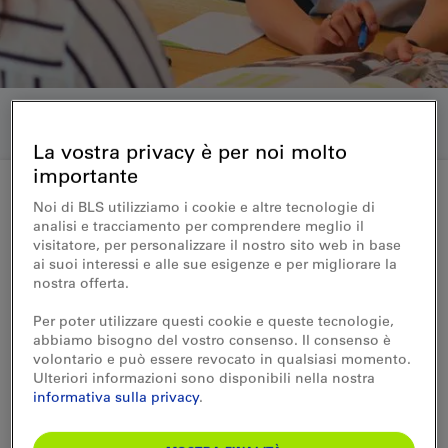
La vostra privacy è per noi molto
importante
Noi di BLS utilizziamo i cookie e altre tecnologie di
analisi e tracciamento per comprendere meglio il
Centro viaggi BLS
visitatore, per personalizzare il nostro sito web in base
Termin vereinbaren
ai suoi interessi e alle sue esigenze e per migliorare la
nostra offerta.
Buchen Sie eine persönliche Beratung in
Per poter utilizzare questi cookie e queste tecnologie,
abbiamo bisogno del vostro consenso. Il consenso è
einem unserer Reisezentren.
volontario e può essere revocato in qualsiasi momento.
Ulteriori informazioni sono disponibili nella nostra
Falls der gewünschte Termin bereits ausgebucht ist,
informativa sulla privacy
.
zögern Sie bitte nicht mit uns Kontakt aufzunehmen.