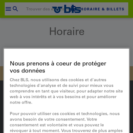
Passer
au
HORAIRE & BILLETS
contenu
Votre panier est vide
Horaire
PANIER D'ACHAT
Login
Accueil
Voyager
Horaire
Nous prenons à coeur de protéger
vos données
Chez BLS, nous utilisons des cookies et d'autres
technologies d'analyse et de suivi pour mieux vous
comprendre en tant que visiteur, pour adapter notre site
web à vos intérêts et à vos besoins et pour améliorer
notre offre.
En route
Pour pouvoir utiliser ces cookies et technologies, nous
Horaire en ligne
avons besoin de votre consentement. Votre
consentement est volontaire et vous pouvez le
révoquer à tout moment. Vous trouverez de plus amples
Situation du trafic