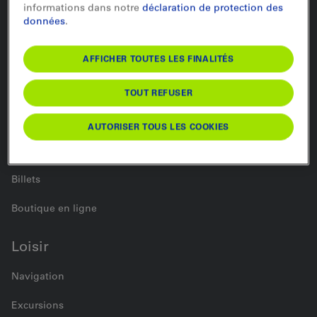
informations dans notre
déclaration de protection des
données
.
Train
Bus
AFFICHER TOUTES LES FINALITÉS
Transport autos
TOUT REFUSER
Vente
AUTORISER TOUS LES COOKIES
Abonnements
Billets
Boutique en ligne
Loisir
Navigation
Excursions