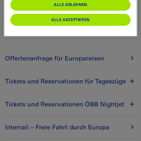
Für Ihre Reise nach Deutschland, Frankreich, Italien,
ALLE ABLEHNEN
Österreich und vielen weiteren europäischen Ländern
suchen wir die beste Lösung für Sie. Gerne informieren
ALLE AKZEPTIEREN
wir Sie auch über die aktuellen Umtausch- und
Erstattungsbedingungen.
Offertenanfrage für Europareisen
Tickets und Reservationen für Tageszüge
Tickets und Reservationen ÖBB Nightjet
Interrail – Freie Fahrt durch Europa