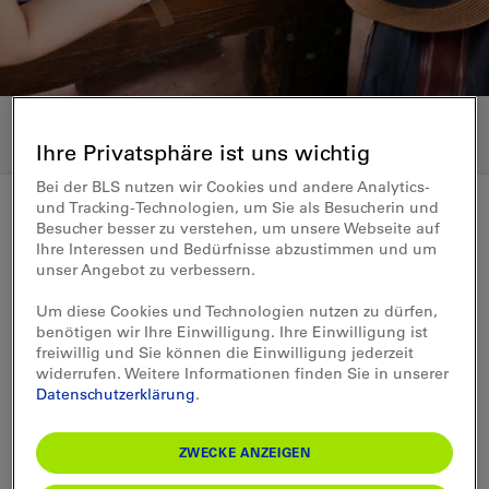
Ihre Privatsphäre ist uns wichtig
Bei der BLS nutzen wir Cookies und andere Analytics-
und Tracking-Technologien, um Sie als Besucherin und
Besucher besser zu verstehen, um unsere Webseite auf
Billette
Ihre Interessen und Bedürfnisse abzustimmen und um
unser Angebot zu verbessern.
Billette International
Um diese Cookies und Technologien nutzen zu dürfen,
benötigen wir Ihre Einwilligung. Ihre Einwilligung ist
Geniessen Sie auch auf internationalen
freiwillig und Sie können die Einwilligung jederzeit
widerrufen. Weitere Informationen finden Sie in unserer
Strecken die Leichtigkeit des Reisens mit
Datenschutzerklärung
.
dem öffentlichen Verkehr
Ihr BLS Reisezentrum hat die Fahrt organisiert, Sie
ZWECKE ANZEIGEN
haben alle nötigen Informationen und können sich
entspannt der vorbeiziehenden Landschaft zuwenden.