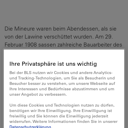
Die Mineure waren beim Abendessen, als sie
von der Lawine verschüttet wurden. Am 29.
Februar 1908 sassen zahlreiche Bauarbeiter des
Lötschbergtunnels in einem Holzbau in
Goppenstein, der ihnen als Hotel und
Ihre Privatsphäre ist uns wichtig
Restaurant diente, als sich 1000 Meter über
Bei der BLS nutzen wir Cookies und andere Analytics-
ihnen tonnenschwere Schneemassen in
und Tracking-Technologien, um Sie als Besucherin und
Besucher besser zu verstehen, um unsere Webseite auf
Bewegung setzten. Sekunden später wurde
Ihre Interessen und Bedürfnisse abzustimmen und um
Goppenstein unter dem Schnee begraben. Die
unser Angebot zu verbessern.
Lawine beschädigte die eben erst gebaute
Um diese Cookies und Technologien nutzen zu dürfen,
Bahnstation und zerstörte die Unterkunft der
benötigen wir Ihre Einwilligung. Ihre Einwilligung ist
Tunnelarbeiter. Zwölf Mineure starben.
freiwillig und Sie können die Einwilligung jederzeit
widerrufen. Weitere Informationen finden Sie in unserer
Das Lawinenunglück markierte den Beginn
Datenschutzerklärung
.