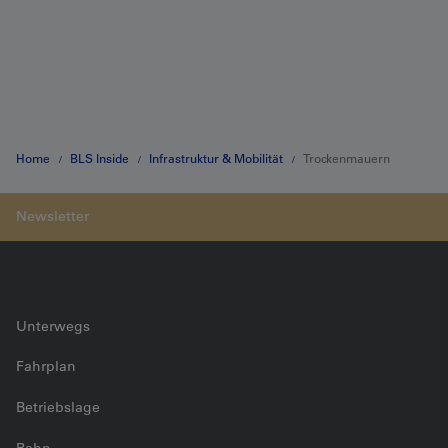
Home
BLS Inside
Infrastruktur & Mobilität
Trockenmauern
Faldumalp
Unterwegs
Fahrplan
Betriebslage
Bahn