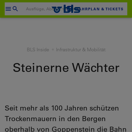
Zum
Content
FAHRPLAN & TICKETS
wechseln
Ihr Warenkorb ist leer
ZUM WARENKORB
Login
BLS Inside
Infrastruktur & Mobilität
Steinerne Wächter
Seit mehr als 100 Jahren schützen
Trockenmauern in den Bergen
oberhalb von Goppenstein die Bahn