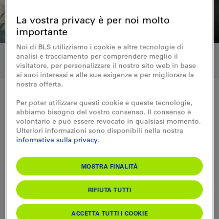
La vostra privacy è per noi molto
importante
Noi di BLS utilizziamo i cookie e altre tecnologie di
analisi e tracciamento per comprendere meglio il
visitatore, per personalizzare il nostro sito web in base
ai suoi interessi e alle sue esigenze e per migliorare la
nostra offerta.
Per poter utilizzare questi cookie e queste tecnologie,
Media
abbiamo bisogno del vostro consenso. Il consenso è
volontario e può essere revocato in qualsiasi momento.
Annunci ad hoc
Ulteriori informazioni sono disponibili nella nostra
informativa sulla privacy
.
ai sensi dell'art. 53 LR 05.04.2023
MOSTRA FINALITÀ
RIFIUTA TUTTI
Abbonarsi alle «Comunicazioni ad hoc» della BLS
ACCETTA TUTTI I COOKIE
ai comunicati stampa