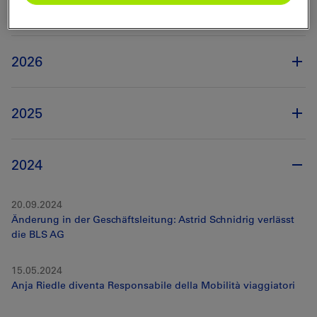
2026
2025
2024
20.09.2024
Änderung in der Geschäftsleitung: Astrid Schnidrig verlässt
die BLS AG
15.05.2024
Anja Riedle diventa Responsabile della Mobilità viaggiatori