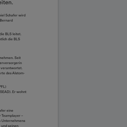
iten.
iel Schafer wird
 Bernard
ie BLS leitet.
tlich die BLS
rnehmen. Seit
serversorgerin
 verantwortet.
arte des Alstom-
PFL)
INSEAD). Er wohnt
afer eine
er Teamplayer –
es Unternehmens
t und seinen