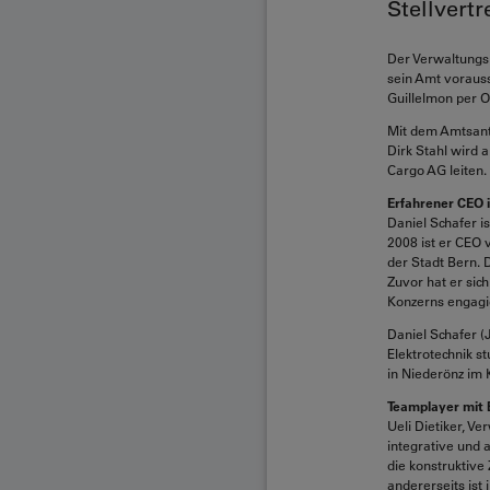
Stellvert
Der Verwaltungs
sein Amt vorauss
Guillelmon per O
Mit dem Amtsantr
Dirk Stahl wird 
Cargo AG leiten.
Erfahrener CEO i
Daniel Schafer i
2008 ist er CEO 
der Stadt Bern. 
Zuvor hat er sic
Konzerns engagi
Daniel Schafer (
Elektrotechnik s
in Niederönz im 
Teamplayer mit 
Ueli Dietiker, V
integrative und 
die konstruktiv
andererseits ist