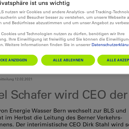
rivatsphäre ist uns wichtig
LS nutzen wir Cookies und andere Analytics- und Tracking-Techno
esucherin und Besucher besser zu verstehen, um unsere Webseite a
en und Bedürfnisse abzustimmen und um unser Angebot zu verbes
Cookies und Technologien nutzen zu dürfen, benötigen wir Ihre
ung. Ihre Einwilligung ist freiwillig und Sie können die Einwilligun
n. Weitere Informationen finden Sie in unserer
Datenschutzerklär
CKE ANZEIGEN
ALLE ABLEHNEN
ALLE AKZEP
tteilung 12.02.2021
el Schafer wird CEO de
on Energie Wasser Bern wechselt zur BLS und
 im Herbst die Leitung des Berner Verkehrs-
ens. Der interimistische CEO Dirk Stahl wird s