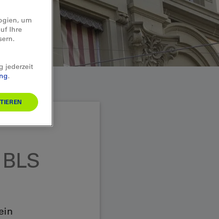
logien, um
uf Ihre
sern.
g jederzeit
ung
.
TIEREN
r BLS
ein