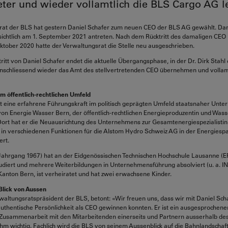
reter und wieder vollamtlich die BLS Cargo AG le
rat der BLS hat gestern Daniel Schafer zum neuen CEO der BLS AG gewählt. Dan
ichtlich am 1. September 2021 antreten. Nach dem Rücktritt des damaligen CEO
ktober 2020 hatte der Verwaltungsrat die Stelle neu ausgeschrieben.
itt von Daniel Schafer endet die aktuelle Übergangsphase, in der Dr. Dirk Stahl d
anschliessend wieder das Amt des stellvertretenden CEO übernehmen und vollam
m öffentlich-rechtlichen Umfeld
st eine erfahrene Führungskraft im politisch geprägten Umfeld staatsnaher Unte
von Energie Wasser Bern, der öffentlich-rechtlichen Energieproduzentin und Was
Dort hat er die Neuausrichtung des Unternehmens zur Gesamtenergiespezialistin
h in verschiedenen Funktionen für die Alstom Hydro Schweiz AG in der Energiesp
ert.
Jahrgang 1967) hat an der Eidgenössischen Technischen Hochschule Lausanne (E
tudiert und mehrere Weiterbildungen in Unternehmensführung absolviert (u. a. 
Kanton Bern, ist verheiratet und hat zwei erwachsene Kinder.
Blick von Aussen
erwaltungsratspräsident der BLS, betont: «Wir freuen uns, dass wir mit Daniel Sch
authentische Persönlichkeit als CEO gewinnen konnten. Er ist ein ausgesprochen
e Zusammenarbeit mit den Mitarbeitenden einerseits und Partnern ausserhalb d
 ihm wichtig. Fachlich wird die BLS von seinem Aussenblick auf die Bahnlandschaf