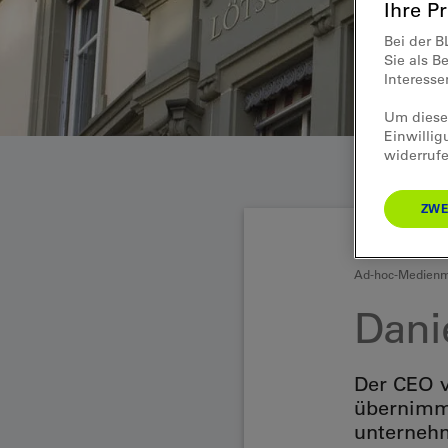
Ihre P
Bei der B
Sie als B
Interess
Um diese 
Einwillig
widerrufe
ZWE
Ad-hoc-Medienmi
Dani
Der CEO v
übernimmt
unternehm