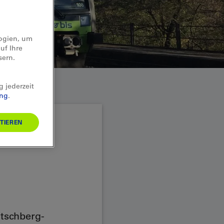
logien, um
uf Ihre
sern.
g jederzeit
ung
.
TIEREN
tschberg-