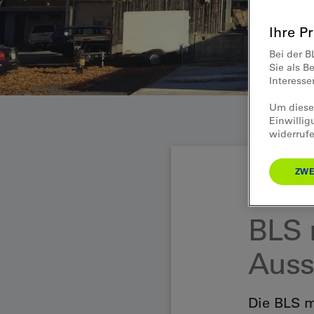
Ihre P
Bei der B
Sie als B
Interess
Um diese 
Einwillig
widerrufe
ZWE
Medienmitteilun
BLS 
Auss
Die BLS m