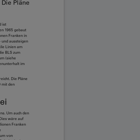
 Die Pläne
 ist
en 1965 gebaut
onen Franken in
- und aussteigen
ile Linien am
 die BLS zum
um (siehe
enunterhalt im
eicht. Die Pläne
9 mit den
ei
erns. Um auch den
Dies wäre auf
llionen Franken
e
trum von