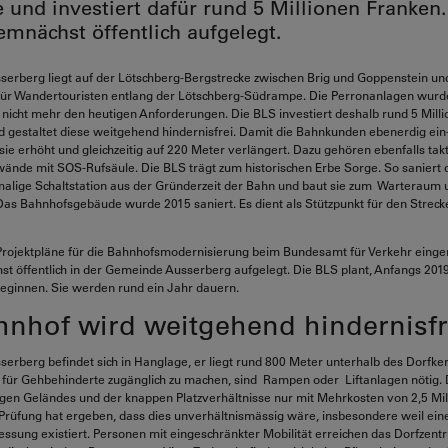
und investiert dafür rund 5 Millionen Franken.
mnächst öffentlich aufgelegt.
erberg liegt auf der Lötschberg-Bergstrecke zwischen Brig und Goppenstein und
ür Wandertouristen entlang der Lötschberg-Südrampe. Die Perronanlagen wurd
nicht mehr den heutigen Anforderungen. Die BLS investiert deshalb rund 5 Milli
 gestaltet diese weitgehend hindernisfrei. Damit die Bahnkunden ebenerdig ein
ie erhöht und gleichzeitig auf 220 Meter verlängert. Dazu gehören ebenfalls takt
ände mit SOS-Rufsäule. Die BLS trägt zum historischen Erbe Sorge. So saniert
malige Schaltstation aus der Gründerzeit der Bahn und baut sie zum Warteraum 
 Das Bahnhofsgebäude wurde 2015 saniert. Es dient als Stützpunkt für den Streck
Projektpläne für die Bahnhofsmodernisierung beim Bundesamt für Verkehr einger
 öffentlich in der Gemeinde Ausserberg aufgelegt. Die BLS plant, Anfangs 201
eginnen. Sie werden rund ein Jahr dauern.
hnhof wird weitgehend hindernisfr
erberg befindet sich in Hanglage, er liegt rund 800 Meter unterhalb des Dorfk
 für Gehbehinderte zugänglich zu machen, sind Rampen oder Liftanlagen nötig. 
gen Geländes und der knappen Platzverhältnisse nur mit Mehrkosten von 2,5 Mi
e Prüfung hat ergeben, dass dies unverhältnismässig wäre, insbesondere weil ein
iessung existiert. Personen mit eingeschränkter Mobilität erreichen das Dorfzen