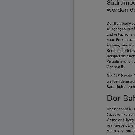
Südrampe 
werden de
Der Bahnhof Auss
Ausgangspunkt f
und entsprechen 
neue Perrons und
können, werden s
Boden oder Infow
Beispiel die ehe
Visualisierung).
Oberwallis.
Die BLS hat die 
werden demnächst
Bauarbeiten zu b
Der Ba
Der Bahnhof Auss
äusseren Perron
Grund des bergi
realisierbar. Di
Alternativerschl