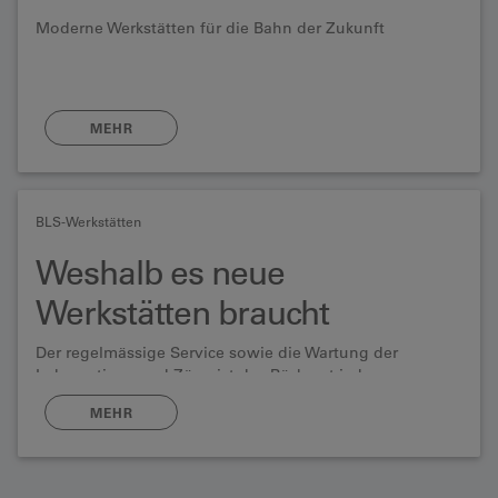
Moderne Werkstätten für die Bahn der Zukunft
MEHR
BLS-Werkstätten
Weshalb es neue
Werkstätten braucht
Der regelmässige Service sowie die Wartung der
Lokomotiven und Züge ist das Rückgrat jedes
Bahnunternehmens. Wenn die Züge regelmässig und
MEHR
gut gewartet werden, fahren sie zuverlässig, sauber und
sicher. Die Fahrgäste der BLS sollen sich wohl fühlen
und pünktlich ankommen. Das soll auch in Zukunft so
bleiben.