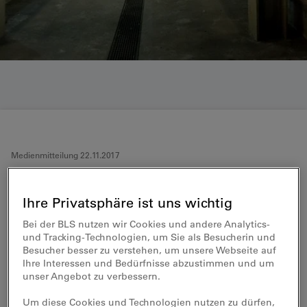
Medienmitteilung 22.11.2017
BLS vertieft Planung für einen
Ihre Privatsphäre ist uns wichtig
Werkstatt-Neubau im Westen
Bei der BLS nutzen wir Cookies und andere Analytics-
Berns
und Tracking-Technologien, um Sie als Besucherin und
Besucher besser zu verstehen, um unsere Webseite auf
Ihre Interessen und Bedürfnisse abzustimmen und um
Parallel zum Sach- und Richtplanverfahren
unser Angebot zu verbessern.
vertieft die BLS die Planung für einen
Werkstatt-Neubau in Chliforst Nord. Damit
Um diese Cookies und Technologien nutzen zu dürfen,