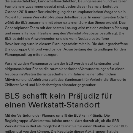
die aus Architekten, Landschaftsarchitekten, Bauingenieuren und weiteren
Fachplanern zusammengesetzt sind. Jedes dieser Teams arbeitet bis
Oktober 2018 unter Berücksichtigung der raumplanerischen Vorgaben ein
Projekt für einen Werkstatt-Neubau detailliert aus. In einem zweiten Schritt
wählt die BLS zusammen mit einer externen Jury das Siegerprojekt. Das
Generalplaner-Team mit der besten Lösung wird mit der weiteren Planung
und einer allfälligen Realisierung des Werkstatt-Neubaus beauftragt. Die
BLS bezieht die Anwohnenden und die vom Neubau betroffene
Bevölkerung auch in diesem Planungsschritt mit ein. Die dafür geschaffene
Dialoggruppe Chliforst wird bei der Ausarbeitung der Grundlagen für den
Planungsauftrag miteinbezogen.
Parallel zu den Planungsarbeiten der BLS werden auf kantonaler und
eidgenössischer Ebene die raumplanerischen Voraussetzungen für einen
Neubau im Westen Berns geschaffen. Im Rahmen einer öffentlichen
Mitwirkung und Anhörung stellt das Bundesamt für Verkehr die Standorte
Chliforst Nord und Niederbottigen einander gegenüber.
BLS schafft kein Präjudiz für
einen Werkstatt-Standort
Mit der Vertiefung der Planung schafft die BLS kein Präjudiz. Die
Begleitgruppe «Werkstätte» (siehe unten) klärt derzeit ab, ob die SBB-
Werkstätten in Biel als mögliche Alternative für einen Neubau von der BLS
mitbenutzt werden können. Die Resultate dieser Abklärungen hat die