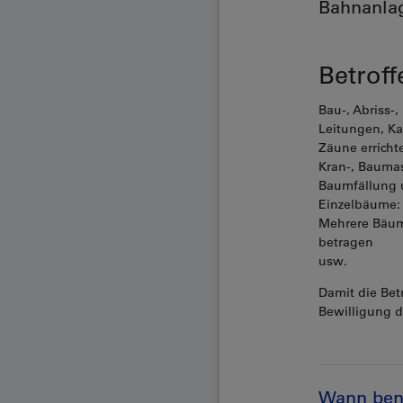
Bahnanlag
Betroff
Bau-, Abriss
Leitungen, Ka
Zäune errich
Kran-, Baumas
Baumfällung
Einzelbäume: 
Mehrere Bäume
betragen
usw.
Damit die Bet
Bewilligung 
Wann benö