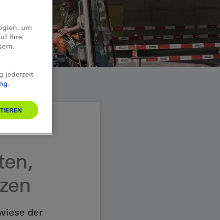
logien, um
uf Ihre
sern.
g jederzeit
ung
.
TIEREN
ten,
nzen
wiese der