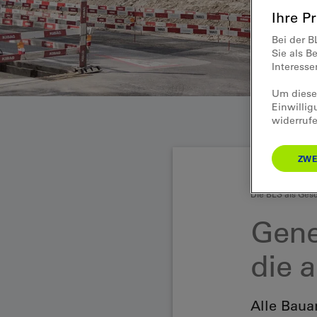
Ihre P
Bei der B
Sie als B
Interess
Um diese 
Einwillig
widerrufe
ZWE
Die BLS als Gesc
Gene
die 
Alle Baua