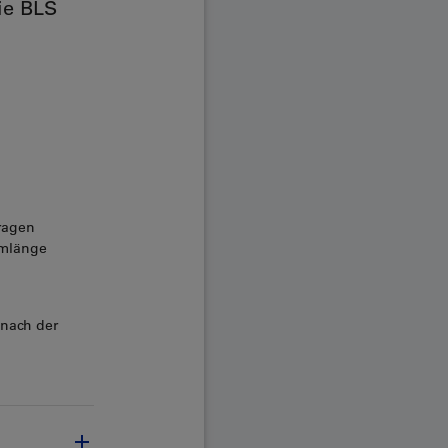
ie BLS
ragen
umlänge
 nach der