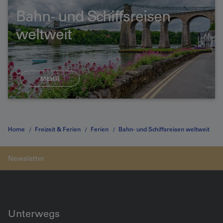
Bahn- und Schiffsreisen
weltweit
MEHR
Home
Freizeit & Ferien
Ferien
Bahn- und Schiffsreisen weltweit
Gruppenreise Schottland
Unterwegs