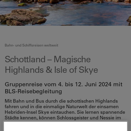
Bahn- und Schiffsreisen weltweit
Schottland – Magische
Highlands & Isle of Skye
Gruppenreise vom 4. bis 12. Juni 2024 mit
BLS-Reisebegleitung
Mit Bahn und Bus durch die schottischen Highlands
fahren und in die einmalige Naturwelt der einsamen
Hebriden-Insel Skye eintauchen. Sie lernen spannende
Städte kennen, können Schlossgeister und Nessie im
Loch Ness suchen, die Nase in das Geheimnis der
Whisky-Destillation stecken und abends all die schönen