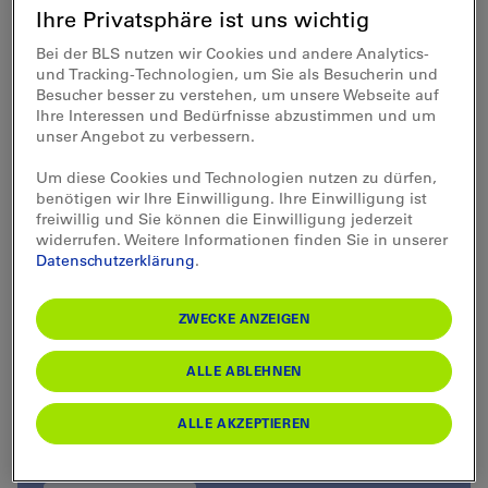
Erlebnisse bei einer guten Tasse Tee oder einem
Ihre Privatsphäre ist uns wichtig
Gläschen Single Malt Revue passieren lassen.
Bei der BLS nutzen wir Cookies und andere Analytics-
und Tracking-Technologien, um Sie als Besucherin und
Besucher besser zu verstehen, um unsere Webseite auf
Ihre Interessen und Bedürfnisse abzustimmen und um
Buchungsstand
unser Angebot zu verbessern.
Um diese Cookies und Technologien nutzen zu dürfen,
Die Reise ist ausgebucht.
benötigen wir Ihre Einwilligung. Ihre Einwilligung ist
freiwillig und Sie können die Einwilligung jederzeit
widerrufen. Weitere Informationen finden Sie in unserer
Datenschutzerklärung
.
ZWECKE ANZEIGEN
ALLE ABLEHNEN
ALLE AKZEPTIEREN
Exklusiv für Sie