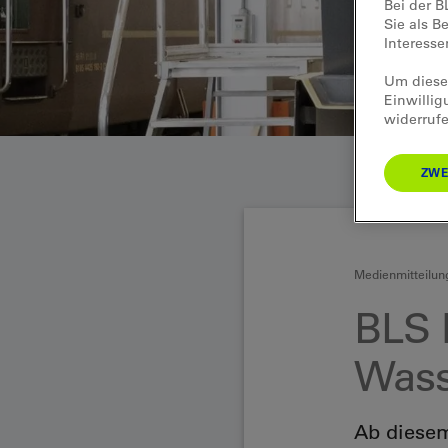
Bei der B
Sie als B
Interess
Um diese 
Einwillig
widerrufe
ZWE
Medienmitteilun
BLS 
Wass
Ab diesem