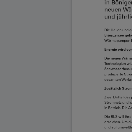
in Bönige
neuen Wä
und jährl
Die Hallen und 
Brienzersee gehe
Wärmepumpen kan
Energie wird vor
Die neuen Wärme
Technologien wi
Seewasserfassung
produzierte Str
gesamten Werkstä
Zusätzlich Stro
Zwei Drittel des 
Stromnetz und ka
in Betrieb. Die A
Die BLS will ihr
erreichen. Um di
und auf umweltfr