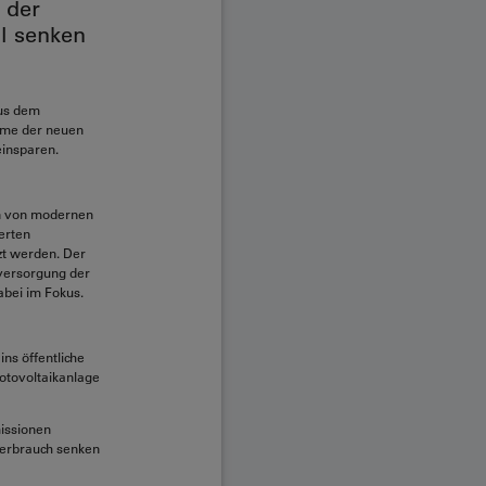
 der
l senken
aus dem
ahme der neuen
insparen.
on von modernen
erten
zt werden. Der
mversorgung der
abei im Fokus.
ins öffentliche
hotovoltaikanlage
missionen
verbrauch senken