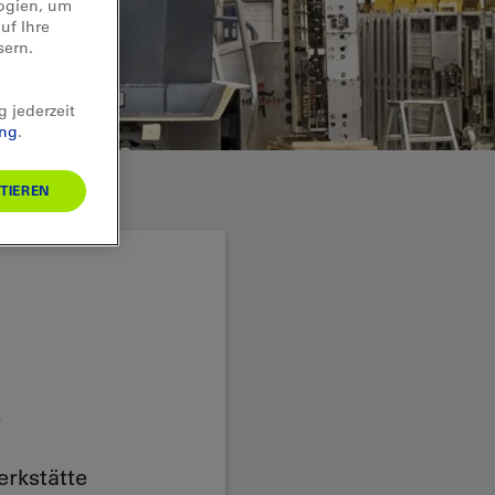
logien, um
uf Ihre
sern.
g jederzeit
ung
.
TIEREN
e
rkstätte