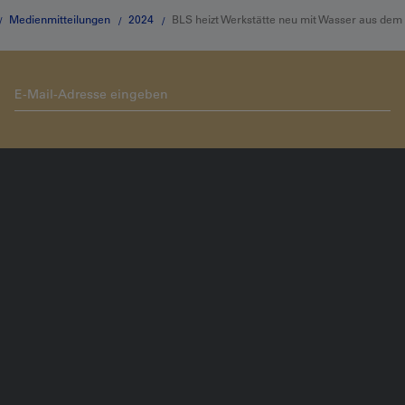
Medienmitteilungen
2024
BLS heizt Werkstätte neu mit Wasser aus dem