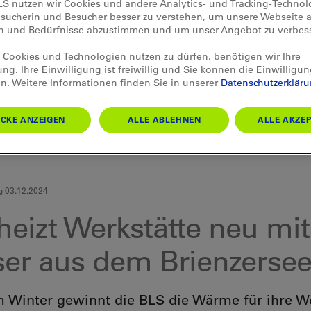
LS nutzen wir Cookies und andere Analytics- und Tracking-Techno
esucherin und Besucher besser zu verstehen, um unsere Webseite a
en und Bedürfnisse abzustimmen und um unser Angebot zu verbes
Cookies und Technologien nutzen zu dürfen, benötigen wir Ihre
ung. Ihre Einwilligung ist freiwillig und Sie können die Einwilligun
n. Weitere Informationen finden Sie in unserer
Datenschutzerklär
CKE ANZEIGEN
ALLE ABLEHNEN
ALLE AKZEP
g 03.12.2024
heizt Werkstätte neu mit
er aus dem Brienzerse
 Winter gewinnt die BLS die Wärme für ihre We