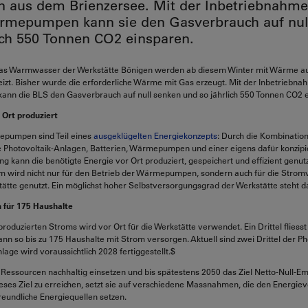
n aus dem Brienzersee. Mit der Inbetriebnahme
rmepumpen kann sie den Gasverbrauch auf nul
ich 550 Tonnen CO2 einsparen.
das Warmwasser der Werkstätte Bönigen werden ab diesem Winter mit Wärme 
izt. Bisher wurde die erforderliche Wärme mit Gas erzeugt. Mit der Inbetriebn
n die BLS den Gasverbrauch auf null senken und so jährlich 550 Tonnen CO2 e
 Ort produziert
pumpen sind Teil eines
ausgeklügelten Energiekonzepts
: Durch die Kombinati
e Photovoltaik-Anlagen, Batterien, Wärmepumpen und einer eigens dafür konzipi
 kann die benötigte Energie vor Ort produziert, gespeichert und effizient genut
om wird nicht nur für den Betrieb der Wärmepumpen, sondern auch für die Stro
tte genutzt. Ein möglichst hoher Selbstversorgungsgrad der Werkstätte steht d
m für 175 Haushalte
produzierten Stroms wird vor Ort für die Werkstätte verwendet. Ein Drittel fliesst 
nn so bis zu 175 Haushalte mit Strom versorgen. Aktuell sind zwei Drittel der P
nlage wird voraussichtlich 2028 fertiggestellt.$
e Ressourcen nachhaltig einsetzen und bis spätestens 2050 das Ziel Netto-Null-E
eses Ziel zu erreichen, setzt sie auf verschiedene Massnahmen, die den Energie
eundliche Energiequellen setzen.