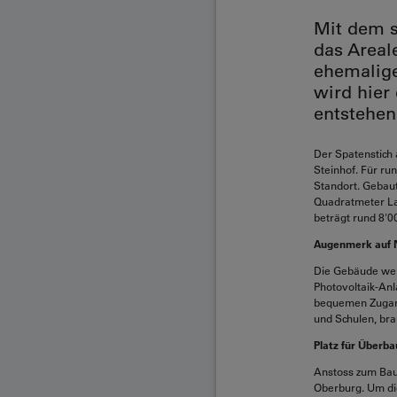
Mit dem s
das Areal
ehemalige
wird hie
entstehen
Der Spatenstich
Steinhof. Für ru
Standort. Gebau
Quadratmeter Lad
beträgt rund 8'
Augenmerk auf 
Die Gebäude wer
Photovoltaik-Anl
bequemen Zugang
und Schulen, bra
Platz für Überb
Anstoss zum Bau
Oberburg. Um die