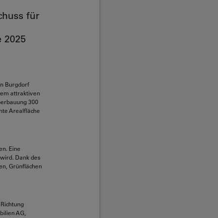
chuss für
e 2025
in Burgdorf
nem attraktiven
Überbauung 300
mte Arealfläche
n. Eine
 wird. Dank des
en, Grünflächen
 Richtung
bilien AG,