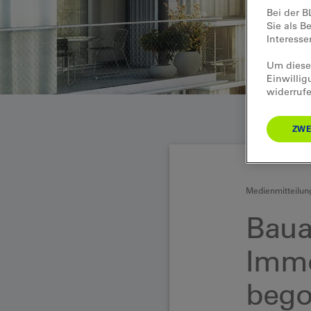
Bei der B
Sie als B
Interess
Um diese 
Einwillig
widerrufe
ZWE
Medienmitteilun
Baua
Immo
beg