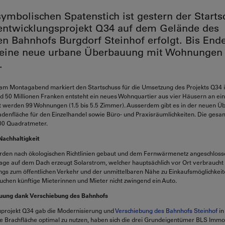
ymbolischen Spatenstich ist gestern der Starts
entwicklungsprojekt Q34 auf dem Gelände des
n Bahnhofs Burgdorf Steinhof erfolgt. Bis End
r eine neue urbane Überbauung mit Wohnungen
.
 am Montagabend markiert den Startschuss für die Umsetzung des Projekts Q34 
nd 50 Millionen Franken entsteht ein neues Wohnquartier aus vier Häusern an ei
t werden 99 Wohnungen (1.5 bis 5.5 Zimmer). Ausserdem gibt es in der neuen 
enfläche für den Einzelhandel sowie Büro- und Praxisräumlichkeiten. Die gesa
000 Quadratmeter.
Nachhaltigkeit
den nach ökologischen Richtlinien gebaut und dem Fernwärmenetz angeschlosse
age auf dem Dach erzeugt Solarstrom, welcher hauptsächlich vor Ort verbraucht
s zum öffentlichen Verkehr und der unmittelbaren Nähe zu Einkaufsmöglichkeit
uchen künftige Mieterinnen und Mieter nicht zwingend ein Auto.
auung dank Verschiebung des Bahnhofs
projekt Q34 gab die Modernisierung und
Verschiebung des Bahnhofs Steinhof
in
 Brachfläche optimal zu nutzen, haben sich die drei Grundeigentümer BLS Immo