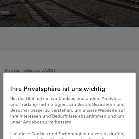
Medienmitteilung 23.03.2021
BLS Cargo fährt erfolgreich
Ihre Privatsphäre ist uns wichtig
durch die Pandemie
Bei der BLS nutzen wir Cookies und andere Analytics-
und Tracking-Technologien, um Sie als Besucherin und
Besucher besser zu verstehen, um unsere Webseite auf
Trotz Rückgang des Verkehrsvolumens hat
Ihre Interessen und Bedürfnisse abzustimmen und um
BLS Cargo im Jahr 2020 ein positives
unser Angebot zu verbessern.
Jahresergebnis erzielt, neue Lokomotiven
in Betrieb genommen und die operative
Um diese Cookies und Technologien nutzen zu dürfen,