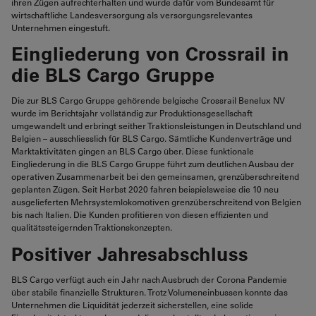
ihren Zügen aufrechterhalten und wurde dafür vom Bundesamt für
wirtschaftliche Landesversorgung als versorgungsrelevantes
Unternehmen eingestuft.
Eingliederung von Crossrail in
die BLS Cargo Gruppe
Die zur BLS Cargo Gruppe gehörende belgische Crossrail Benelux NV
wurde im Berichtsjahr vollständig zur Produktionsgesellschaft
umgewandelt und erbringt seither Traktionsleistungen in Deutschland und
Belgien – ausschliesslich für BLS Cargo. Sämtliche Kundenverträge und
Marktaktivitäten gingen an BLS Cargo über. Diese funktionale
Eingliederung in die BLS Cargo Gruppe führt zum deutlichen Ausbau der
operativen Zusammenarbeit bei den gemeinsamen, grenzüberschreitend
geplanten Zügen. Seit Herbst 2020 fahren beispielsweise die 10 neu
ausgelieferten Mehrsystemlokomotiven grenzüberschreitend von Belgien
bis nach Italien. Die Kunden profitieren von diesen effizienten und
qualitätssteigernden Traktionskonzepten.
Positiver Jahresabschluss
BLS Cargo verfügt
auch ein Jahr nach Ausbruch der Corona Pandemie
über stabile finanzielle Strukturen. Trotz Volumeneinbussen konnte das
Unternehmen die Liquidität jederzeit sicherstellen, eine solide