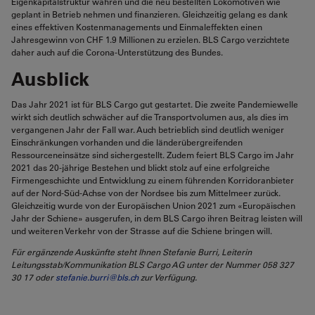
Eigenkapitalstruktur wahren und die neu bestellten Lokomotiven wie
geplant in Betrieb nehmen und finanzieren. Gleichzeitig gelang es dank
eines effektiven Kostenmanagements und Einmaleffekten einen
Jahresgewinn von CHF 1.9 Millionen zu erzielen. BLS Cargo verzichtete
daher auch auf die Corona-Unterstützung des Bundes.
Ausblick
Das Jahr 2021 ist für BLS Cargo gut gestartet. Die zweite Pandemiewelle
wirkt sich deutlich schwächer auf die Transportvolumen aus, als dies im
vergangenen Jahr der Fall war. Auch betrieblich sind deutlich weniger
Einschränkungen vorhanden und die länderübergreifenden
Ressourceneinsätze sind sichergestellt. Zudem feiert BLS Cargo im Jahr
2021 das 20-jährige Bestehen und blickt stolz auf eine erfolgreiche
Firmengeschichte und Entwicklung zu einem führenden Korridoranbieter
auf der Nord-Süd-Achse von der Nordsee bis zum Mittelmeer zurück.
Gleichzeitig wurde von der Europäischen Union 2021 zum «Europäischen
Jahr der Schiene» ausgerufen, in dem BLS Cargo ihren Beitrag leisten will
und weiteren Verkehr von der Strasse auf die Schiene bringen will.
Für ergänzende Auskünfte steht Ihnen Stefanie Burri, Leiterin
Leitungsstab/Kommunikation BLS Cargo AG unter der Nummer 058 327
30 17 oder
stefanie.burri@bls.ch
zur Verfügung.