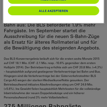
(-10.6%) unter Vorjahr liegt. Die
Wechselkurseffekte bei der BLS Cargo AG
ALLE AKZEPTIEREN
belasten das Konzernergebnis. Erfreulich
fällt das Wachstum im Regionalverkehr
Bahn aus: Die BLS beförderte 1.9% mehr
Fahrgäste. Im September startet die
Ausschreibung für die neuen S-Bahn-Züge
als Ersatz für älteres Rollmaterial und für
die Bewältigung des steigenden Angebots.
Das BLS-Konzernergebnis beläuft sich für die ersten sechs Monate 2015
auf CHF 18.1 Mio. (CHF -2.1 Mio. resp. -10.6% gegenüber dem ersten
Halbjahr 2014). Der Betriebsertrag erhöhte sich um CHF 20.8 Mio. (+4.3%)
– hauptsächlich aufgrund gestiegener Verkehrserträge bei Bahn und Bus.
Hingegen sind die Verkehrserträge bei der Güterverkehrstochter BLS
Cargo AG wegen der starken Wechselkurseffekte gesunken. Der
Betriebsaufwand inklusive Abschreibungen stieg um CHF 24.9 Mio.
(+5.6%). Ins Gewicht fielen hauptsächlich Mehrkosten für die vollständige
Inbetriebnahme der neuen Doppelstockzüge und ein höherer
Personalaufwand (rund 3% mehr Vollzeitstellen).
27.5 Millionen Bahngäste