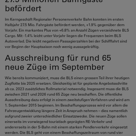
befördert
Im Kerngeschäft Regionaler Personenverkehr Bahn konnten im ersten
Halbjahr 27.5 Mio. Fahrgäste befördert werden, +1.9% gegenüber dem
Vorjahr. Ein markantes Plus von +6.8% an Anzahl Zügen verzeichnete BLS
Cargo. Mit -1.4% leicht unter Vorjahr liegen die Frequenzen beim BLS
Autoverlad. Die leicht negativen Passagierzahlen bei der Schifffahrt sind
vor Beginn der Hauptsaison noch wenig aussagekräftig.
Ausschreibung für rund 65
neue Züge im September
Wie bereits kommuniziert, muss die BLS einen grossen Teil ihrer heutigen
Zugflotte bis 2025 ersetzen. Gleichzeitig ist für geplante Angebotsschritte
ab ca. 2023 zusätzliches Rollmaterial notwendig. Insgesamt muss die BLS
zwischen 2021 und 2026 rund 65 Züge neu beschaffen. Die öffentliche
Ausschreibung dazu erfolgt in einem zweitstufigen Verfahren und wird am
1. September 2015 beginnen. Im Beschaffungsprozess wird vor allem die
Fahrzeugentwicklung längere Zeit in Anspruch nehmen – dies namentlich
aufgrund zweier unterschiedlicher Einsatzzwecke. Die neuen Züge sollen
einerseits im vorwiegend touristisch geprägten RE-Verkehr und
andererseits in der S-Bahn mit einem starken Pendlerverkehr eingesetzt
werden. Die BLS geht von einem Beschaffungszeitraum von rund vier