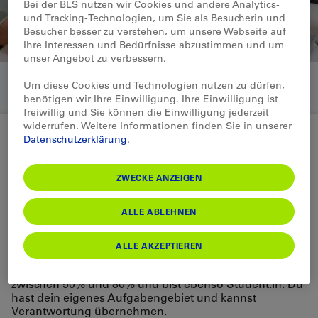
Bei der BLS nutzen wir Cookies und andere Analytics-
und Tracking-Technologien, um Sie als Besucherin und
Besucher besser zu verstehen, um unsere Webseite auf
Ihre Interessen und Bedürfnisse abzustimmen und um
unser Angebot zu verbessern.
Um diese Cookies und Technologien nutzen zu dürfen,
benötigen wir Ihre Einwilligung. Ihre Einwilligung ist
freiwillig und Sie können die Einwilligung jederzeit
widerrufen. Weitere Informationen finden Sie in unserer
Datenschutzerklärung
.
Hochschulprogramme bei der BLS
ZWECKE ANZEIGEN
Nachwuchsprogramm
ALLE ABLEHNEN
Dein erlerntes Wissen direkt in den
Arbeitsalltag transferieren?
ALLE AKZEPTIEREN
Als Werkstudent:in ist das möglich. Du arbeitest
zwischen 50% und 80% und bist ebenso Student:in. Du
hast dein eigenes Aufgabengebiet und kannst
Verantwortung übernehmen.