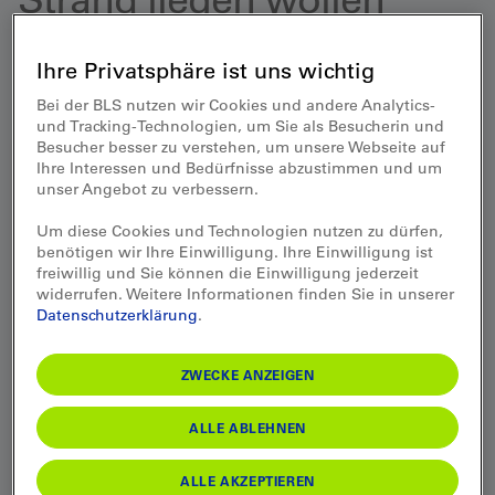
Badeferien sind wunderbar entspannend. Wer
Ihre Privatsphäre ist uns wichtig
daneben trotzdem aktiv werden möchte findet unter
unseren Vorschlägen sicher eine passende Idee.
Bei der BLS nutzen wir Cookies und andere Analytics-
und Tracking-Technologien, um Sie als Besucherin und
Besucher besser zu verstehen, um unsere Webseite auf
Ihre Interessen und Bedürfnisse abzustimmen und um
unser Angebot zu verbessern.
Badeferien Frankreich –
Um diese Cookies und Technologien nutzen zu dürfen,
Atlantikküste
benötigen wir Ihre Einwilligung. Ihre Einwilligung ist
freiwillig und Sie können die Einwilligung jederzeit
widerrufen. Weitere Informationen finden Sie in unserer
Wilde Küsten, weites Meer
Datenschutzerklärung
.
ZWECKE ANZEIGEN
ALLE ABLEHNEN
ALLE AKZEPTIEREN