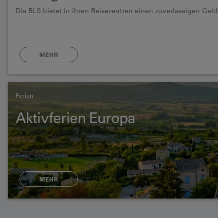
Die BLS bietet in ihren Reisezentren einen zuverlässigen Ge
MEHR
Ferien
Aktivferien Europa
MEHR