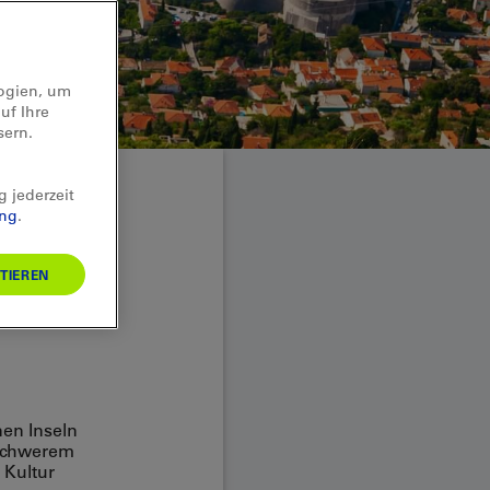
logien, um
uf Ihre
sern.
g jederzeit
ung
.
TIEREN
nen Inseln
lschwerem
 Kultur