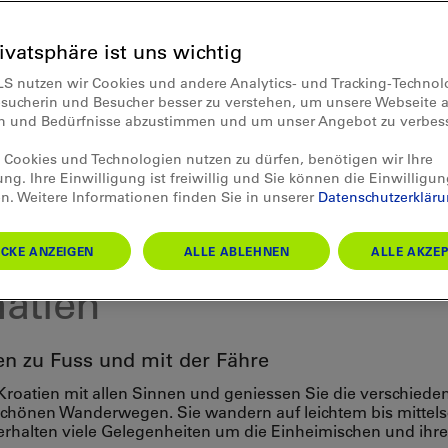
rivatsphäre ist uns wichtig
LS nutzen wir Cookies und andere Analytics- und Tracking-Techno
esucherin und Besucher besser zu verstehen, um unsere Webseite a
en und Bedürfnisse abzustimmen und um unser Angebot zu verbes
Cookies und Technologien nutzen zu dürfen, benötigen wir Ihre
ung. Ihre Einwilligung ist freiwillig und Sie können die Einwilligun
n. Weitere Informationen finden Sie in unserer
Datenschutzerklär
pa
ern im Inselparadies
CKE ANZEIGEN
ALLE ABLEHNEN
ALLE AKZEP
atien
en zu Fuss und mit der Fähre
Kroatien mit allen Sinnen und geniessen Sie die verschiede
chönen Wanderwegen. Sie wandern auf leichtem bis mitte
erhalten viele Gelegenheiten um die Einheimischen und ihre