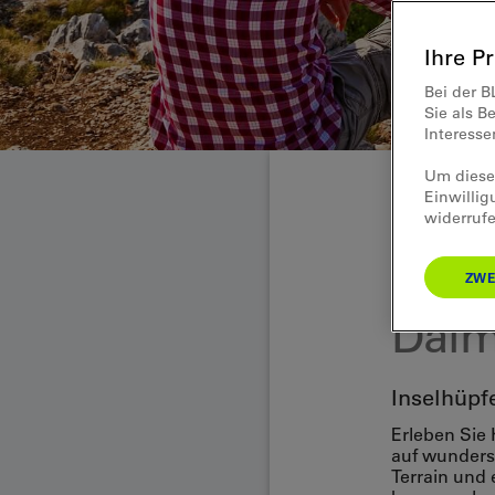
Ihre P
Bei der B
Sie als B
Interess
Um diese 
Einwillig
widerrufe
Aktivferien Euro
Wand
ZWE
Dalm
Inselhüpf
Erleben Sie 
auf wunders
Terrain und 