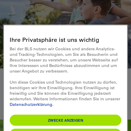
Ihre Privatsphäre ist uns wichtig
Bei der BLS nutzen wir Cookies und andere Analytics-
und Tracking-Technologien, um Sie als Besucherin und
Besucher besser zu verstehen, um unsere Webseite auf
Ihre Interessen und Bedürfnisse abzustimmen und um
unser Angebot zu verbessern.
Einträge filtern
Um diese Cookies und Technologien nutzen zu dürfen,
benötigen wir Ihre Einwilligung. Ihre Einwilligung ist
ZEIT
ORT
freiwillig und Sie können die Einwilligung jederzeit
widerrufen. Weitere Informationen finden Sie in unserer
KATEGORIE
Datenschutzerklärung
.
Von
Bis
FILTERN
Velo & E-Bike
0
Aussichtspunkte
0
Baden & Wellness
0
Bahnerlebnisse
0
Standort
▼
ZWECKE ANZEIGEN
Bei jedem Wetter
0
Bühne & Sounds
0
Familie
0
Führungen
0