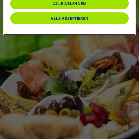
ALLE ABLEHNEN
Bern
0
Berner Oberland
0
Emmental & Oberaargau
0
Entlebuch & Willisau
0
Kulinarik
0
Messen & Volksfeste
0
Spiel & Spass
0
Gruppen & Schulen
0
FILTER ZURÜCKSETZEN
ANWENDEN
ALLE AKZEPTIEREN
Seeland & Jura
0
Oberwallis
0
Piemont
0
Weitere
0
Seen & Schiff
0
Sparangebote
0
Sport
0
Wandern & Natur
0
Wissen & Kultur
0
Webshop
0
FILTER ZURÜCKSETZEN
ANWENDEN
FILTER ZURÜCKSETZEN
ANWENDEN