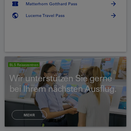
Matterhorn Gotthard Pass
Lucerne Travel Pass
BLS Reisezentren
Wir unterstützen Sie gerne
bei Ihrem nächsten Ausflug.
MEHR