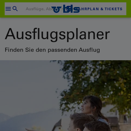
Zum
Content
FAHRPLAN & TICKETS
wechseln
Ihr Warenkorb ist leer
Ausflugsplaner
ZUM WARENKORB
Login
Finden Sie den passenden Ausflug