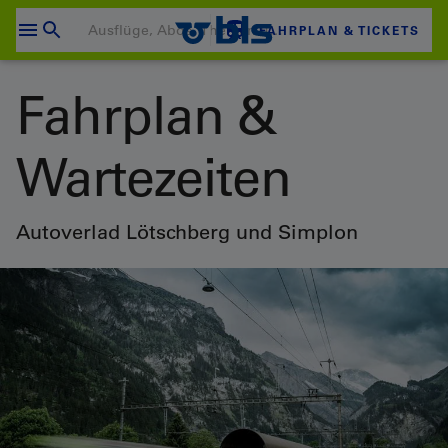
Zum
Content
FAHRPLAN & TICKETS
wechseln
Ihr Warenkorb ist leer
Fahrplan &
ZUM WARENKORB
Wartezeiten
Login
Autoverlad Lötschberg und Simplon