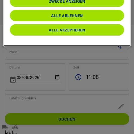
ZWECKE ANZEIGEN
Brig-Iselle
Direktzüge
Kandersteg-Iselle
ALLE ABLEHNEN
ALLE AKZEPTIEREN
Von
Nach
Datum
Zeit
Fahrzeug wählen
SUCHEN
lädt...