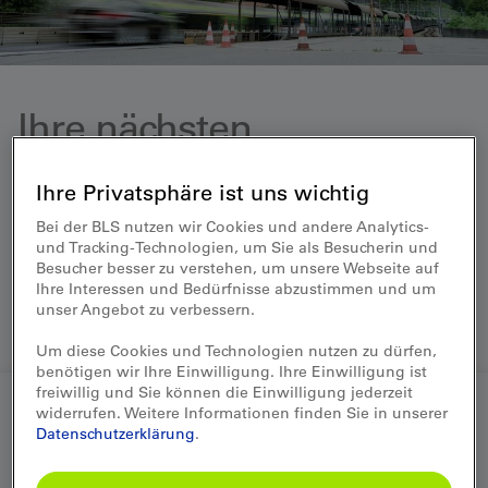
Ihre nächsten
Verbindungen
Ihre Privatsphäre ist uns wichtig
Bei der BLS nutzen wir Cookies und andere Analytics-
Hier finden Sie die nächsten Abfahrtszeiten ab
und Tracking-Technologien, um Sie als Besucherin und
Kandersteg, Goppenstein, Brig und Iselle und können
Besucher besser zu verstehen, um unsere Webseite auf
sich über die aktuellen Wartezeiten an den einzelnen
Ihre Interessen und Bedürfnisse abzustimmen und um
Verladestationen informieren. Einfach die gewünschte
unser Angebot zu verbessern.
Strecke und den gewünschten Abfahrtsort auswählen.
Um diese Cookies und Technologien nutzen zu dürfen,
benötigen wir Ihre Einwilligung. Ihre Einwilligung ist
freiwillig und Sie können die Einwilligung jederzeit
Fahrplan Autoverlad
widerrufen. Weitere Informationen finden Sie in unserer
Datenschutzerklärung
.
Lötschberg
Kandersteg-Goppenstein
Simplon