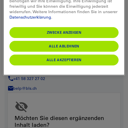
benötigen wir Ihre Einwilligung. Ihre Einwilligung ist
REISEZENTRUM ANZEIGEN
freiwillig und Sie können die Einwilligung jederzeit
widerrufen. Weitere Informationen finden Sie in unserer
Datenschutzerklärung
.
ZWECKE ANZEIGEN
ALLE ABLEHNEN
Kontakt
ALLE AKZEPTIEREN
Bahnhofplatz 6, 3123 Belp
+41 58 327 27 02
belp@bls.ch
Möchten Sie diesen ergänzenden
Inhalt laden?